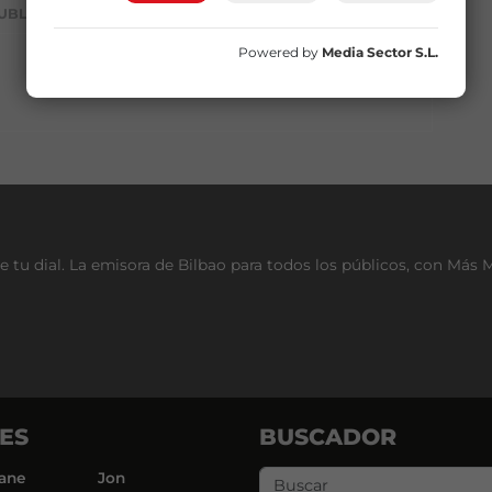
UBLICIDAD
Powered by
Media Sector S.L.
e tu dial. La emisora de Bilbao para todos los públicos, con Más 
ES
BUSCADOR
ane
Jon