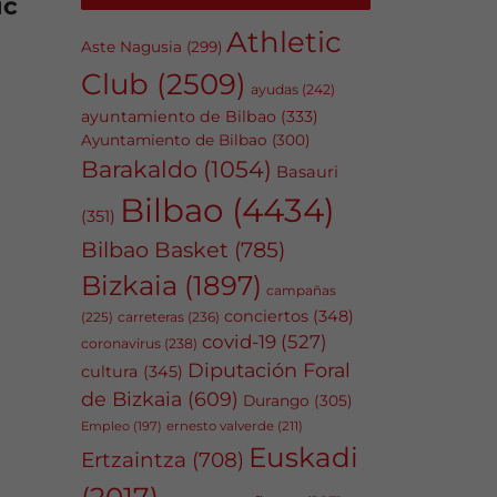
ic
Athletic
Aste Nagusia
(299)
Club
(2509)
ayudas
(242)
ayuntamiento de Bilbao
(333)
Ayuntamiento de Bilbao
(300)
Barakaldo
(1054)
Basauri
Bilbao
(4434)
(351)
Bilbao Basket
(785)
Bizkaia
(1897)
campañas
conciertos
(348)
carreteras
(236)
(225)
covid-19
(527)
coronavirus
(238)
Diputación Foral
cultura
(345)
de Bizkaia
(609)
Durango
(305)
Empleo
(197)
ernesto valverde
(211)
Euskadi
Ertzaintza
(708)
(2017)