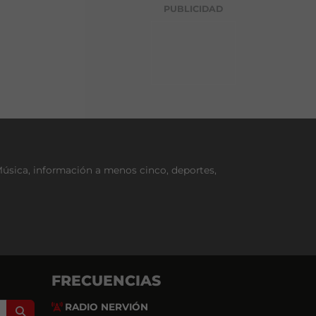
g
PUBLICIDAD
o
r
í
a
Música, información a menos cinco, deportes,
FRECUENCIAS
RADIO NERVIÓN
Search