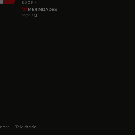
88.0 FM
MERINDADES
107.9 FM
nosti
Televitoria