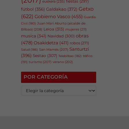
fiestas
(297)
euskera
(235)
Getxo
fútbol
(356)
Galdakao
(372)
(622)
Gobierno Vasco
(455)
Guardia
Juan Mari Aburto (alcalde de
Civil
(180)
Leioa
(313)
Bilbao)
(208)
mujeres
(211)
obras
musica
(341)
Navidad
(300)
(478)
Osakidetza
(411)
robos
(271)
Santurtzi
San Mamés
(207)
Salud
(186)
(396)
Sestao
(307)
tráfico
Telebilbao
(182)
(191)
turismo
(207)
verano
(202)
POR CATEGORÍA
P
o
r
c
a
t
e