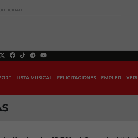
UBLICIDAD
PORT
LISTA MUSICAL
FELICITACIONES
EMPLEO
VERI
AS