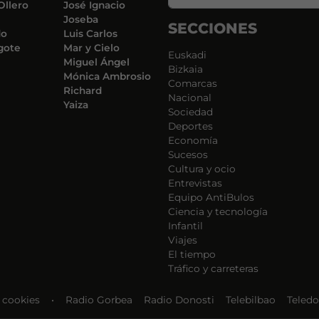
Ollero
José Ignacio
Joseba
SECCIONES
do
Luis Carlos
gote
Mar y Cielo
Euskadi
Miguel Ángel
Bizkaia
Mónica Ambrosio
Comarcas
Richard
Nacional
Yaiza
Sociedad
Deportes
Economía
Sucesos
Cultura y ocio
Entrevistas
Equipo AntiBulos
Ciencia y tecnología
Infantil
Viajes
El tiempo
Tráfico y carreteras
e cookies
•
Radio Gorbea
Radio Donosti
Telebilbao
Teledo