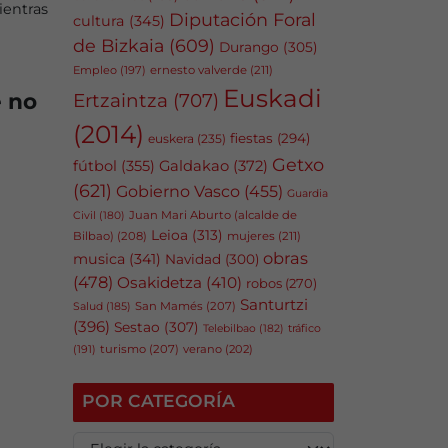
ientras
Diputación Foral
cultura
(345)
de Bizkaia
(609)
Durango
(305)
Empleo
(197)
ernesto valverde
(211)
Euskadi
e no
Ertzaintza
(707)
(2014)
fiestas
(294)
euskera
(235)
Getxo
fútbol
(355)
Galdakao
(372)
(621)
Gobierno Vasco
(455)
Guardia
Juan Mari Aburto (alcalde de
Civil
(180)
Leioa
(313)
Bilbao)
(208)
mujeres
(211)
obras
musica
(341)
Navidad
(300)
(478)
Osakidetza
(410)
robos
(270)
Santurtzi
San Mamés
(207)
Salud
(185)
(396)
Sestao
(307)
tráfico
Telebilbao
(182)
(191)
turismo
(207)
verano
(202)
POR CATEGORÍA
P