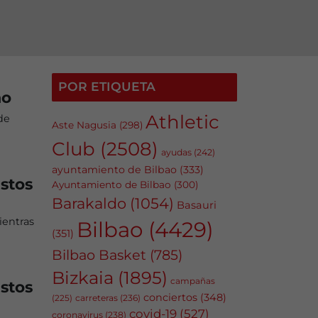
POR ETIQUETA
ao
Athletic
de
Aste Nagusia
(298)
Club
(2508)
ayudas
(242)
ayuntamiento de Bilbao
(333)
estos
Ayuntamiento de Bilbao
(300)
Barakaldo
(1054)
Basauri
ientras
Bilbao
(4429)
(351)
Bilbao Basket
(785)
Bizkaia
(1895)
campañas
estos
conciertos
(348)
carreteras
(236)
(225)
covid-19
(527)
coronavirus
(238)