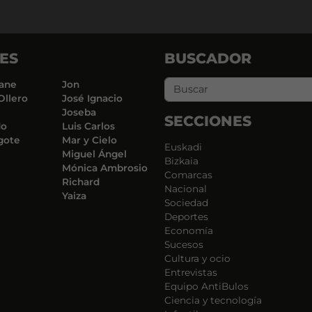
ES
BUSCADOR
ane
Jon
Ollero
José Ignacio
Joseba
SECCIONES
do
Luis Carlos
gote
Mar y Cielo
Euskadi
Miguel Ángel
Bizkaia
Mónica Ambrosio
Comarcas
Richard
Nacional
Yaiza
Sociedad
Deportes
Economía
Sucesos
Cultura y ocio
Entrevistas
Equipo AntiBulos
Ciencia y tecnología