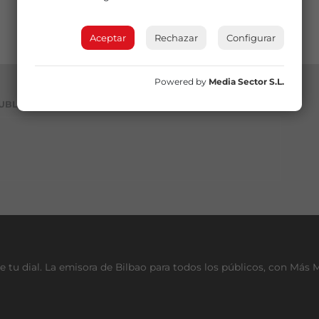
Aceptar
Rechazar
Configurar
Powered by
Media Sector S.L.
UBLICIDAD
e tu dial. La emisora de Bilbao para todos los públicos, con Más 