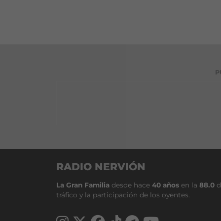
P
RADIO NERVIÓN
La Gran Familia
desde hace
40 años
en la
88.0
d
tráfico y la participación de los oyentes.