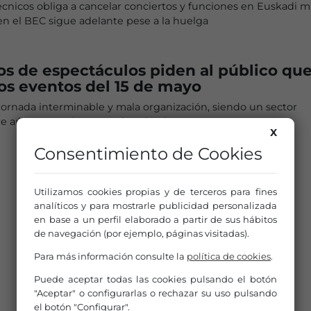
écnicos obliga a cancelar conciertos y funciones en Euskadi m
en el BEC sigue adelante pese a la huelga
os de espectáculos piden al público qu
os eventos del 15 de mayo
ornada interminable y mala organización, siendo un sector
ue aún carece de convenio colectivo
X
Consentimiento de Cookies
Utilizamos cookies propias y de terceros para fines
analíticos y para mostrarle publicidad personalizada
en base a un perfil elaborado a partir de sus hábitos
de navegación (por ejemplo, páginas visitadas).
Para más información consulte la
política de cookies
.
Puede aceptar todas las cookies pulsando el botón
"Aceptar" o configurarlas o rechazar su uso pulsando
el botón "Configurar".