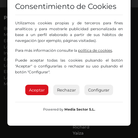
Consentimiento de Cookies
PROGRAMAS
VOCES
Utilizamos cookies propias y de terceros para fines
Bilbosport
Agurtzane
analíticos y para mostrarle publicidad personalizada en
Más Música
Belén Ollero
base a un perfil elaborado a partir de sus hábitos de
El Madrugador
navegación (por ejemplo, páginas visitadas).
Dani
Lo Más Nuevo
Eduardo
Para más información consulte la
política de cookies
.
Informativos
Eva Argote
En Ruta
Endika
Puede aceptar todas las cookies pulsando el botón
Locos por la Música
Iker
"Aceptar" o configurarlas o rechazar su uso pulsando el
El Supermadrugador
Iñigo
botón "Configurar".
La Mañana de Radio Nervión
Javi
Más Madrugada
Jon
Aceptar
Rechazar
José Ignacio
Configurar
Joseba
Luis Carlos
Mar y Cielo
Powered by
Media Sector S.L.
Miguel Ángel
Mónica Ambrosio
Richard
Yaiza