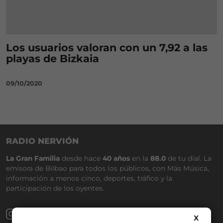
Los usuarios valoran con un 7,92 a las
playas de Bizkaia
09/10/2020
RADIO NERVIÓN
La Gran Familia
desde hace
40 años
en la
88.0
de tu dial. La
emisora de Bilbao para todos los públicos, con Más Música,
información a menos cinco, deportes, tráfico y la
participación de los oyentes.
X