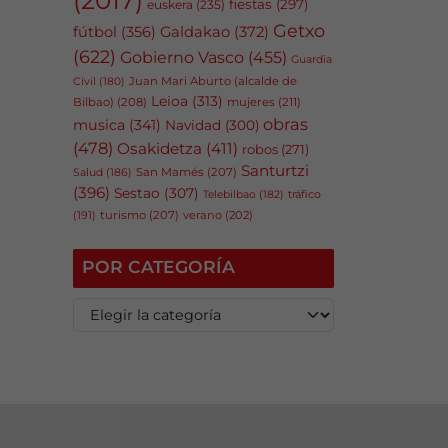
fiestas
(297)
euskera
(235)
Getxo
fútbol
(356)
Galdakao
(372)
(622)
Gobierno Vasco
(455)
Guardia
Juan Mari Aburto (alcalde de
Civil
(180)
Leioa
(313)
Bilbao)
(208)
mujeres
(211)
obras
musica
(341)
Navidad
(300)
(478)
Osakidetza
(411)
robos
(271)
Santurtzi
San Mamés
(207)
Salud
(186)
(396)
Sestao
(307)
tráfico
Telebilbao
(182)
(191)
turismo
(207)
verano
(202)
POR CATEGORÍA
P
o
r
c
a
t
e