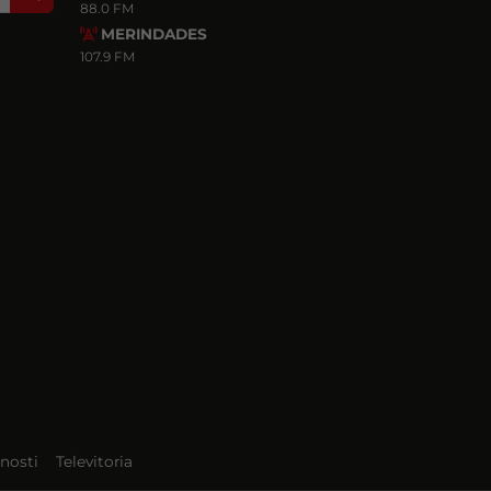
88.0 FM
MERINDADES
107.9 FM
nosti
Televitoria