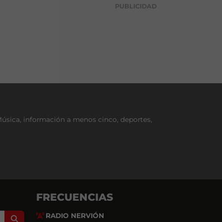
g
PUBLICIDAD
o
r
í
a
Música, información a menos cinco, deportes,
FRECUENCIAS
RADIO NERVIÓN
Search