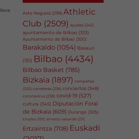
Athletic
lleva
Aste Nagusia
(299)
Club
(2509)
ayudas
(242)
ayuntamiento de Bilbao
(333)
Ayuntamiento de Bilbao
(300)
Barakaldo
(1054)
Basauri
Bilbao
(4434)
(351)
Bilbao Basket
(785)
Bizkaia
(1897)
campañas
conciertos
(348)
carreteras
(236)
(225)
covid-19
(527)
coronavirus
(238)
Diputación Foral
cultura
(345)
de Bizkaia
(609)
Durango
(305)
Empleo
(197)
ernesto valverde
(211)
Euskadi
Ertzaintza
(708)
(2017)