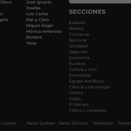
Ollero
José Ignacio
Joseba
SECCIONES
do
Luis Carlos
gote
Mar y Cielo
Euskadi
Miguel Ángel
Bizkaia
Mónica Ambrosio
Comarcas
Richard
Nacional
Yaiza
Sociedad
Deportes
Economía
Sucesos
Cultura y ocio
Entrevistas
Equipo AntiBulos
Ciencia y tecnología
Infantil
Viajes
El tiempo
Tráfico y carreteras
e cookies
•
Radio Gorbea
Radio Donosti
Telebilbao
Teledo