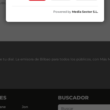
UBLICIDAD
Powered by
Media Sector S.L.
e tu dial. La emisora de Bilbao para todos los públicos, con Más 
ES
BUSCADOR
ane
Jon