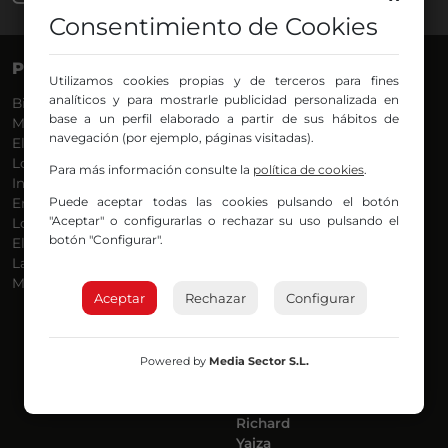
Consentimiento de Cookies
PROGRAMAS
VOCES
Utilizamos cookies propias y de terceros para fines
analíticos y para mostrarle publicidad personalizada en
Bilbosport
Agurtzane
base a un perfil elaborado a partir de sus hábitos de
Más Música
Belén Ollero
navegación (por ejemplo, páginas visitadas).
El Madrugador
Dani
Lo Más Nuevo
Eduardo
Para más información consulte la
política de cookies
.
Informativos
Eva Argote
Puede aceptar todas las cookies pulsando el botón
En Ruta
Endika
"Aceptar" o configurarlas o rechazar su uso pulsando el
Locos por la Música
Iker
botón "Configurar".
El Supermadrugador
Iñigo
La Mañana de Radio Nervión
Javi
Más Madrugada
Jon
Aceptar
Rechazar
Configurar
José Ignacio
Joseba
Luis Carlos
Powered by
Media Sector S.L.
Mar y Cielo
Miguel Ángel
Mónica Ambrosio
Richard
Yaiza