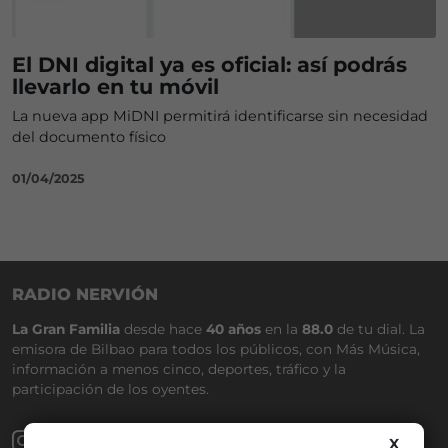
El DNI digital ya es oficial: así podrás
llevarlo en tu móvil
La nueva app MiDNI permitirá identificarse sin necesidad
del documento físico
01/04/2025
RADIO NERVIÓN
La Gran Familia
desde hace
40 años
en la
88.0
de tu dial. La
emisora de Bilbao para todos los públicos, con Más Música,
información a menos cinco, deportes, tráfico y la
participación de los oyentes.
X