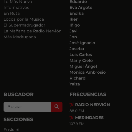
Lo Más Nuevo
Eduardo
Informativos
Eva Argote
En Ruta
Endika
Locos por la Música
Iker
El Supermadrugador
Iñigo
La Mañana de Radio Nervión
Javi
Más Madrugada
Jon
José Ignacio
Joseba
Luis Carlos
Mar y Cielo
Miguel Ángel
Mónica Ambrosio
Richard
Yaiza
BUSCADOR
FRECUENCIAS
RADIO NERVIÓN
Search
88.0 FM
MERINDADES
SECCIONES
107.9 FM
Euskadi