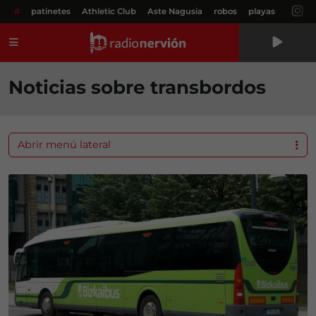
#
patinetes
Athletic Club
Aste Nagusia
robos
playas
Menú
Noticias sobre transbordos
Abrir menú lateral