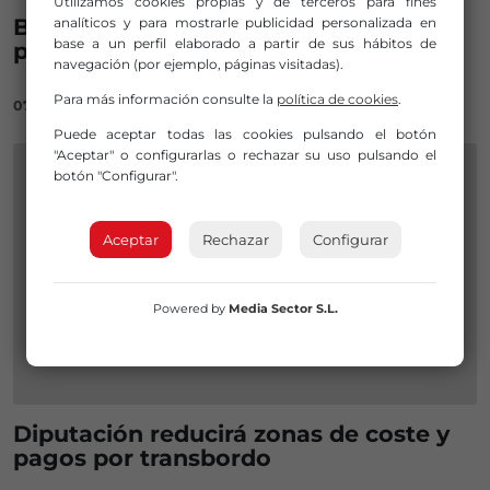
Utilizamos cookies propias y de terceros para fines
Bizkaibus incorpora nuevos bonos
analíticos y para mostrarle publicidad personalizada en
base a un perfil elaborado a partir de sus hábitos de
para personas entre 26 y 65 años
navegación (por ejemplo, páginas visitadas).
Para más información consulte la
política de cookies
.
07/11/2023
Puede aceptar todas las cookies pulsando el botón
"Aceptar" o configurarlas o rechazar su uso pulsando el
botón "Configurar".
Aceptar
Rechazar
Configurar
Powered by
Media Sector S.L.
Diputación reducirá zonas de coste y
pagos por transbordo