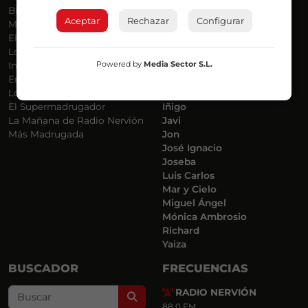
Bilbosport
Agurtzane
Aceptar
Rechazar
Configurar
Más Música
Belén Ollero
El Madrugador
Dani
Lo Más Nuevo
Eduardo
Powered by
Media Sector S.L.
Informativos
Eva Argote
En Ruta
Endika
Locos por la Música
Iker
El Supermadrugador
Iñigo
La Mañana de Radio Nervión
Javi
Más Madrugada
Jon
José Ignacio
Joseba
Luis Carlos
Mar y Cielo
Miguel Ángel
Mónica Ambrosio
Richard
Yaiza
BUSCADOR
FRECUENCIAS
RADIO NERVIÓN
Search
88.0 FM