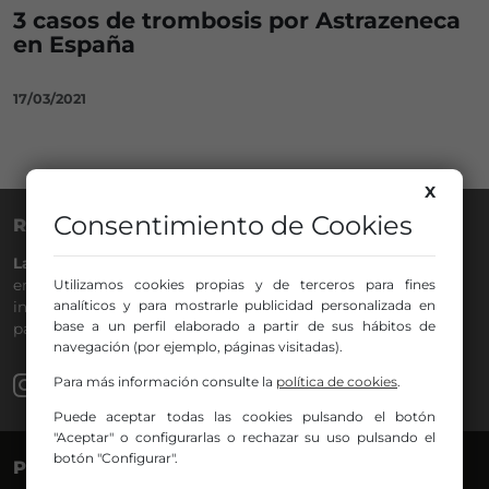
3 casos de trombosis por Astrazeneca
en España
17/03/2021
X
Consentimiento de Cookies
RADIO NERVIÓN
La Gran Familia
desde hace
40 años
en la
88.0
de tu dial. La
Utilizamos cookies propias y de terceros para fines
emisora de Bilbao para todos los públicos, con Más Música,
analíticos y para mostrarle publicidad personalizada en
información a menos cinco, deportes, tráfico y la
base a un perfil elaborado a partir de sus hábitos de
participación de los oyentes.
navegación (por ejemplo, páginas visitadas).
Para más información consulte la
política de cookies
.
Puede aceptar todas las cookies pulsando el botón
"Aceptar" o configurarlas o rechazar su uso pulsando el
botón "Configurar".
PROGRAMAS
VOCES