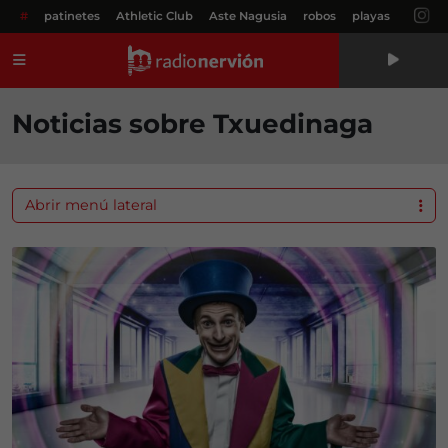
#
patinetes
Athletic Club
Aste Nagusia
robos
playas
Menú
Noticias sobre Txuedinaga
Abrir menú lateral