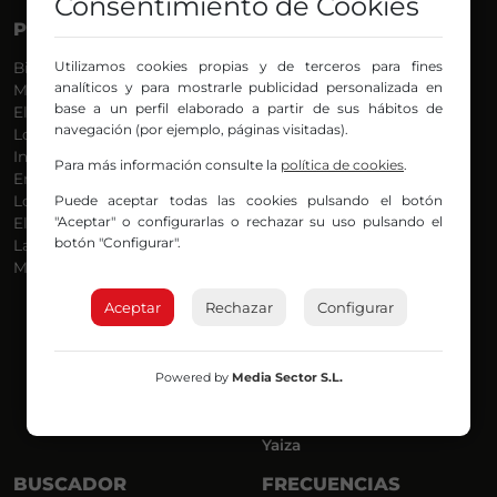
Consentimiento de Cookies
PROGRAMAS
VOCES
Utilizamos cookies propias y de terceros para fines
Bilbosport
Agurtzane
analíticos y para mostrarle publicidad personalizada en
Más Música
Belén Ollero
base a un perfil elaborado a partir de sus hábitos de
El Madrugador
Dani
navegación (por ejemplo, páginas visitadas).
Lo Más Nuevo
Eduardo
Informativos
Eva Argote
Para más información consulte la
política de cookies
.
En Ruta
Endika
Puede aceptar todas las cookies pulsando el botón
Locos por la Música
Iker
"Aceptar" o configurarlas o rechazar su uso pulsando el
El Supermadrugador
Iñigo
botón "Configurar".
La Mañana de Radio Nervión
Javi
Más Madrugada
Jon
José Ignacio
Aceptar
Rechazar
Configurar
Joseba
Luis Carlos
Mar y Cielo
Powered by
Media Sector S.L.
Miguel Ángel
Mónica Ambrosio
Richard
Yaiza
BUSCADOR
FRECUENCIAS