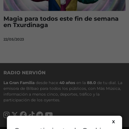
Magia para todos este fin de semana
en Txurdinaga
22/05/2023
RADIO NERVIÓN
La Gran Familia
desde hace
40 años
en la
88.0
de tu dial. La
emisora de Bilbao para todos los públicos, con Más Música,
información a menos cinco, deportes, tráfico y la
participación de los oyentes.
X