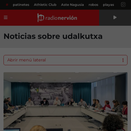
#
patinetes
Athletic Club
Aste Nagusia
robos
playas
Menú
Noticias sobre udalkutxa
Abrir menú lateral