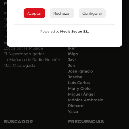
PROGRAMAS
VOCES
Aceptar
Rechazar
Configurar
Bilbosport
Agurtzane
Más Música
Belén Ollero
El Madrugador
Dani
Lo Más Nuevo
Eduardo
Powered by
Media Sector S.L.
Informativos
Eva Argote
En Ruta
Endika
Locos por la Música
Iker
El Supermadrugador
Iñigo
La Mañana de Radio Nervión
Javi
Más Madrugada
Jon
José Ignacio
Joseba
Luis Carlos
Mar y Cielo
Miguel Ángel
Mónica Ambrosio
Richard
Yaiza
BUSCADOR
FRECUENCIAS