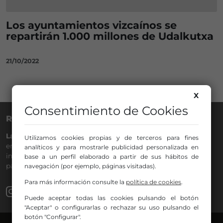
Los ayuntamientos vizcaínos se
repartirán 1.000 millones de Udalkutxa
21/10/2022
X
Consentimiento de Cookies
RADIO NERVIÓN
La Gran Familia
desde hace
40 años
en la
88.0
de tu dial. La
Utilizamos cookies propias y de terceros para fines
emisora de Bilbao para todos los públicos, con Más Música,
analíticos y para mostrarle publicidad personalizada en
información a menos cinco, deportes, tráfico y la
base a un perfil elaborado a partir de sus hábitos de
participación de los oyentes.
navegación (por ejemplo, páginas visitadas).
Para más información consulte la
política de cookies
.
Puede aceptar todas las cookies pulsando el botón
"Aceptar" o configurarlas o rechazar su uso pulsando el
botón "Configurar".