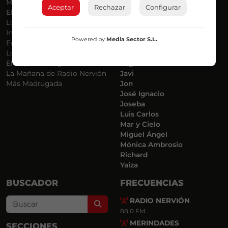
Más Música
Belén Ollero
Aceptar
Rechazar
Configurar
El Madrugador
Dani
Lo Más Nuevo
Eduardo
Informativos
Eva Argote
Powered by
Media Sector S.L.
En Ruta
Endika
Locos por la Música
Iker
El Supermadrugador
Iñigo
La Mañana de Radio Nervión
Javi
Más Madrugada
Jon
José Ignacio
Joseba
Luis Carlos
Mar y Cielo
Miguel Ángel
Mónica Ambrosio
Richard
Yaiza
BUSCADOR
FRECUENCIAS
RADIO NERVIÓN
Search
88.0 FM
MERINDADES
SECCIONES