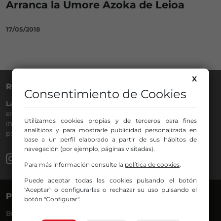
Arranca la Umore Azoka de Leioa
17/05/2018
X
RADIO NERVIÓN
Consentimiento de Cookies
La Gran Familia
desde hace
40 años
en la
88.0
de tu dial. La
emisora de Bilbao para todos los públicos, con Más Música,
Utilizamos cookies propias y de terceros para fines
información a menos cinco, deportes, tráfico y la
analíticos y para mostrarle publicidad personalizada en
participación de los oyentes.
base a un perfil elaborado a partir de sus hábitos de
navegación (por ejemplo, páginas visitadas).
Para más información consulte la
política de cookies
.
Puede aceptar todas las cookies pulsando el botón
"Aceptar" o configurarlas o rechazar su uso pulsando el
PROGRAMAS
VOCES
botón "Configurar".
Bilbosport
Agurtzane