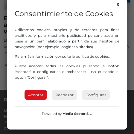
X
Consentimiento de Cookies
Bilbao estrena su primer vuelo directo
a Nueva York: 17.600 pasajeros este
verano
Utilizamos cookies propias y de terceros para fines
analíticos y para mostrarle publicidad personalizada en
La ruta transoceánica que une Loiu con Newark arranca
base a un perfil elaborado a partir de sus hábitos de
este sábado y promete ser mucho más que una conexión
navegación (por ejemplo, páginas visitadas).
estacional
Para más información consulte la
política de cookies
.
30/05/2025
Puede aceptar todas las cookies pulsando el botón
"Aceptar" o configurarlas o rechazar su uso pulsando el
botón "Configurar".
Aceptar
Rechazar
Configurar
RADIO NERVIÓN
La Gran Familia
desde hace
40 años
en la
88.0
de tu dial. La
Powered by
Media Sector S.L.
emisora de Bilbao para todos los públicos, con Más Música,
información a menos cinco, deportes, tráfico y la
participación de los oyentes.