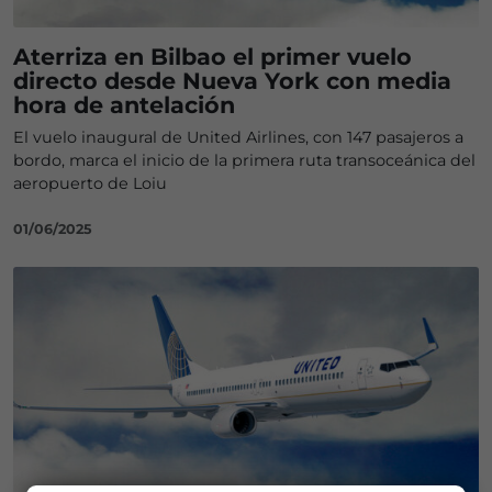
Aterriza en Bilbao el primer vuelo
directo desde Nueva York con media
hora de antelación
El vuelo inaugural de United Airlines, con 147 pasajeros a
bordo, marca el inicio de la primera ruta transoceánica del
aeropuerto de Loiu
01/06/2025