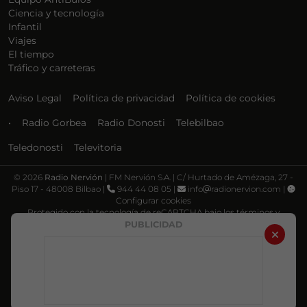
Ciencia y tecnología
Infantil
Viajes
El tiempo
Tráfico y carreteras
Aviso Legal
Política de privacidad
Política de cookies
•
Radio Gorbea
Radio Donosti
Telebilbao
Teledonosti
Televitoria
©
2026
Radio Nervión
| FM Nervión S.A. | C/ Hurtado de Amézaga, 27 -
Piso 17 - 48008 Bilbao |
944 44 08 05 |
info
radionervion.com |
Configurar cookies
Protegido con la tecnología de reCAPTCHA bajo los términos y
condiciones de Google, su
Política de privacidad
y
Términos de servicio
.
PUBLICIDAD