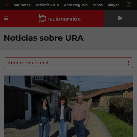
#
patinetes
Athletic Club
Aste Nagusia
robos
playas
Menú
Noticias sobre URA
Abrir menú lateral