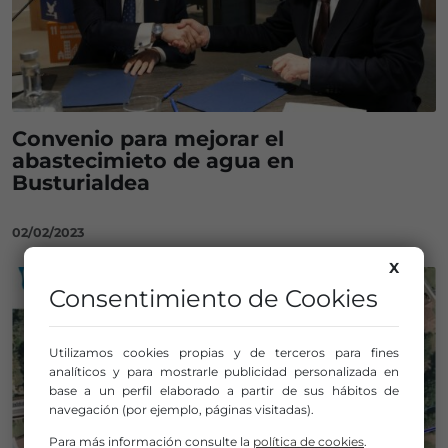
Convenio para mejorar el
abastecimieto de agua en
Busturialdea
02/02/2023
X
Consentimiento de Cookies
Utilizamos cookies propias y de terceros para fines
analíticos y para mostrarle publicidad personalizada en
base a un perfil elaborado a partir de sus hábitos de
navegación (por ejemplo, páginas visitadas).
Para más información consulte la
política de cookies
.