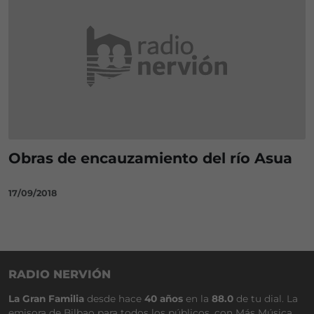
Obras de encauzamiento del río Asua
17/09/2018
RADIO NERVIÓN
La Gran Familia
desde hace
40 años
en la
88.0
de tu dial. La
emisora de Bilbao para todos los públicos, con Más Música,