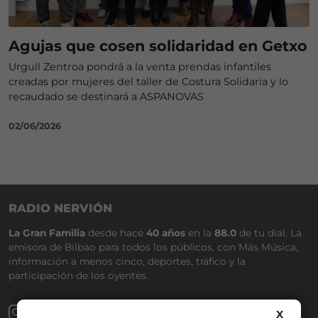
Agujas que cosen solidaridad en Getxo
Urgull Zentroa pondrá a la venta prendas infantiles
creadas por mujeres del taller de Costura Solidaria y lo
recaudado se destinará a ASPANOVAS
02/06/2026
RADIO NERVIÓN
La Gran Familia
desde hace
40 años
en la
88.0
de tu dial. La
emisora de Bilbao para todos los públicos, con Más Música,
información a menos cinco, deportes, tráfico y la
participación de los oyentes.
X