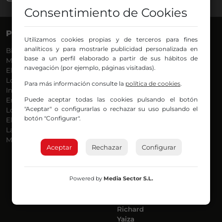
Consentimiento de Cookies
PROGRAMAS
VOCES
Utilizamos cookies propias y de terceros para fines
analíticos y para mostrarle publicidad personalizada en
Bilbosport
Agurtzane
base a un perfil elaborado a partir de sus hábitos de
Más Música
Belén Ollero
navegación (por ejemplo, páginas visitadas).
El Madrugador
Dani
Lo Más Nuevo
Eduardo
Para más información consulte la
política de cookies
.
Informativos
Eva Argote
Puede aceptar todas las cookies pulsando el botón
En Ruta
Endika
"Aceptar" o configurarlas o rechazar su uso pulsando el
Locos por la Música
Iker
botón "Configurar".
El Supermadrugador
Iñigo
La Mañana de Radio Nervión
Javi
Más Madrugada
Jon
Aceptar
Rechazar
Configurar
José Ignacio
Joseba
Luis Carlos
Powered by
Media Sector S.L.
Mar y Cielo
Miguel Ángel
Mónica Ambrosio
Richard
Yaiza