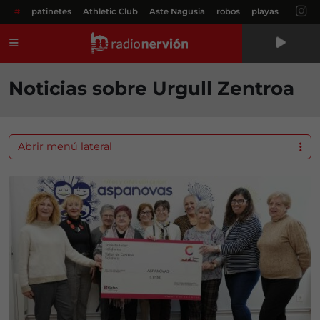
#
patinetes
Athletic Club
Aste Nagusia
robos
playas
Menú
Noticias sobre Urgull Zentroa
Abrir menú lateral