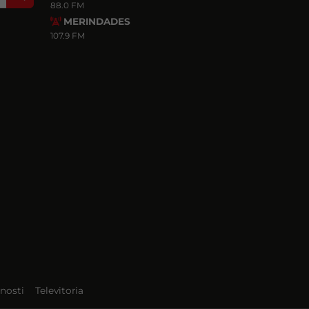
88.0 FM
MERINDADES
107.9 FM
nosti
Televitoria