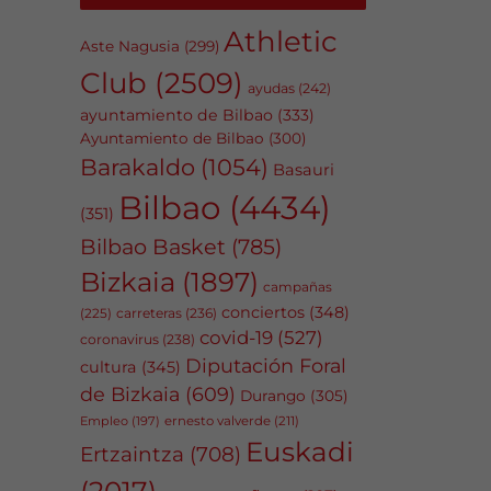
Athletic
Aste Nagusia
(299)
Club
(2509)
ayudas
(242)
ayuntamiento de Bilbao
(333)
Ayuntamiento de Bilbao
(300)
Barakaldo
(1054)
Basauri
Bilbao
(4434)
(351)
Bilbao Basket
(785)
Bizkaia
(1897)
campañas
conciertos
(348)
carreteras
(236)
(225)
covid-19
(527)
coronavirus
(238)
Diputación Foral
cultura
(345)
de Bizkaia
(609)
Durango
(305)
Empleo
(197)
ernesto valverde
(211)
Euskadi
Ertzaintza
(708)
(2017)