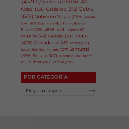
fiestas
(297)
euskera
(235)
Getxo
fútbol
(356)
Galdakao
(372)
(622)
Gobierno Vasco
(455)
Guardia
Juan Mari Aburto (alcalde de
Civil
(180)
Leioa
(313)
Bilbao)
(208)
mujeres
(211)
obras
musica
(341)
Navidad
(300)
(478)
Osakidetza
(411)
robos
(271)
Santurtzi
San Mamés
(207)
Salud
(186)
(396)
Sestao
(307)
tráfico
Telebilbao
(182)
(191)
turismo
(207)
verano
(202)
POR CATEGORÍA
P
o
r
c
a
t
e