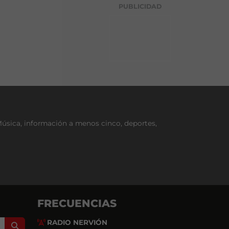
g
PUBLICIDAD
o
r
í
a
Música, información a menos cinco, deportes,
FRECUENCIAS
RADIO NERVIÓN
Search