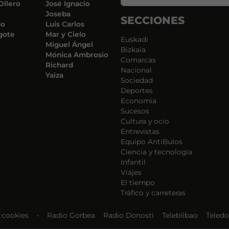
Ollero
José Ignacio
Joseba
SECCIONES
do
Luis Carlos
gote
Mar y Cielo
Euskadi
Miguel Ángel
Bizkaia
Mónica Ambrosio
Comarcas
Richard
Nacional
Yaiza
Sociedad
Deportes
Economía
Sucesos
Cultura y ocio
Entrevistas
Equipo AntiBulos
Ciencia y tecnología
Infantil
Viajes
El tiempo
Tráfico y carreteras
e cookies
•
Radio Gorbea
Radio Donosti
Telebilbao
Teledo