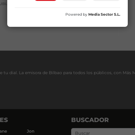
UBLICIDAD
Powered by
Media Sector S.L.
e tu dial. La emisora de Bilbao para todos los públicos, con Más 
ES
BUSCADOR
ane
Jon