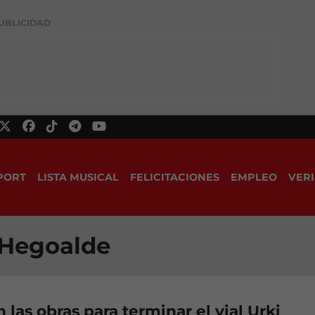
UBLICIDAD
PORT
LISTA MUSICAL
FELICITACIONES
EMPLEO
VERI
 Hegoalde
las obras para terminar el vial Urki