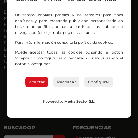
PROGRAMAS
VOCES
Bilbosport
Agurtzane
Utilizamos cookies propias y de terceros para fines
Más Música
Belén Ollero
analíticos y para mostrarle publicidad personalizada en
El Madrugador
Dani
base a un perfil elaborado a partir de sus hábitos de
Lo Más Nuevo
Eduardo
navegación (por ejemplo, páginas visitadas).
Informativos
Eva Argote
Para más información consulte la
política de cookies
.
En Ruta
Endika
Locos por la Música
Iker
Puede aceptar todas las cookies pulsando el botón
El Supermadrugador
Iñigo
"Aceptar" o configurarlas o rechazar su uso pulsando el
La Mañana de Radio Nervión
Javi
botón "Configurar".
Más Madrugada
Jon
José Ignacio
Joseba
Aceptar
Rechazar
Configurar
Luis Carlos
Mar y Cielo
Miguel Ángel
Powered by
Media Sector S.L.
Mónica Ambrosio
Richard
Yaiza
BUSCADOR
FRECUENCIAS