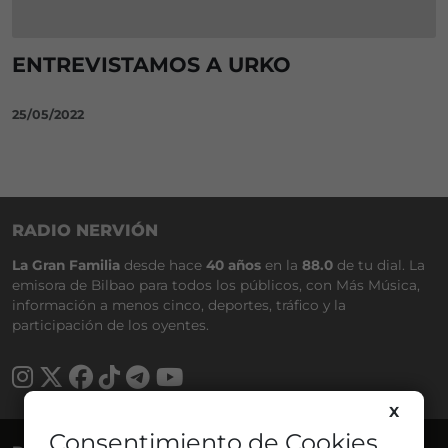
ENTREVISTAMOS A URKO
25/05/2022
RADIO NERVIÓN
La Gran Familia
desde hace
40 años
en la
88.0
de tu dial. La
emisora de Bilbao para todos los públicos, con Más Música,
información a menos cinco, deportes, tráfico y la
participación de los oyentes.
X
Consentimiento de Cookies