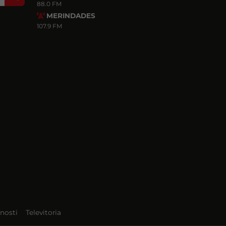
88.0 FM
MERINDADES
107.9 FM
nosti
Televitoria