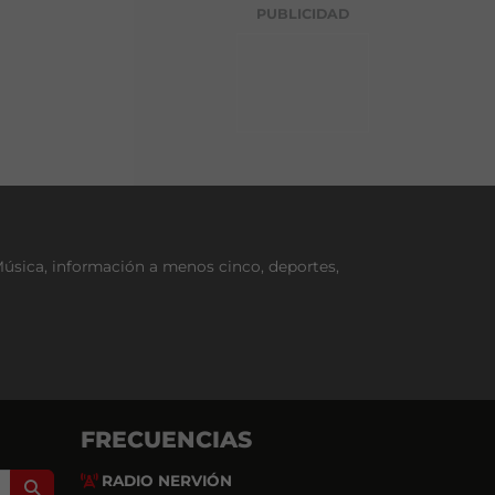
g
PUBLICIDAD
o
r
í
a
Música, información a menos cinco, deportes,
FRECUENCIAS
RADIO NERVIÓN
Search