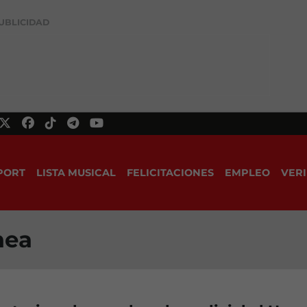
UBLICIDAD
PORT
LISTA MUSICAL
FELICITACIONES
EMPLEO
VERI
mea