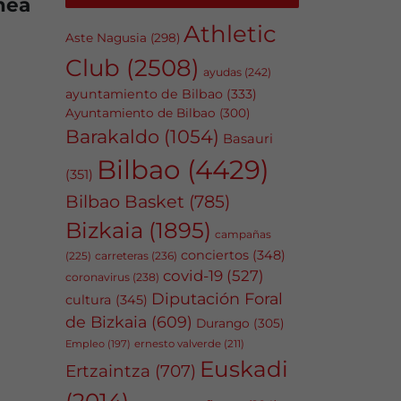
mea
Athletic
Aste Nagusia
(298)
Club
(2508)
ayudas
(242)
ayuntamiento de Bilbao
(333)
Ayuntamiento de Bilbao
(300)
Barakaldo
(1054)
Basauri
Bilbao
(4429)
(351)
Bilbao Basket
(785)
Bizkaia
(1895)
campañas
conciertos
(348)
carreteras
(236)
(225)
covid-19
(527)
coronavirus
(238)
Diputación Foral
cultura
(345)
de Bizkaia
(609)
Durango
(305)
Empleo
(197)
ernesto valverde
(211)
Euskadi
Ertzaintza
(707)
(2014)