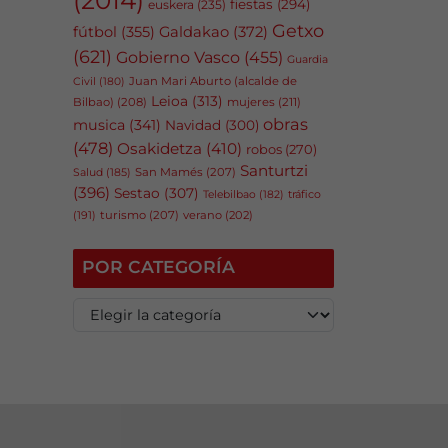
fiestas
(294)
euskera
(235)
Getxo
fútbol
(355)
Galdakao
(372)
(621)
Gobierno Vasco
(455)
Guardia
Juan Mari Aburto (alcalde de
Civil
(180)
Leioa
(313)
Bilbao)
(208)
mujeres
(211)
obras
musica
(341)
Navidad
(300)
(478)
Osakidetza
(410)
robos
(270)
Santurtzi
San Mamés
(207)
Salud
(185)
(396)
Sestao
(307)
tráfico
Telebilbao
(182)
(191)
turismo
(207)
verano
(202)
POR CATEGORÍA
P
o
r
c
a
t
e