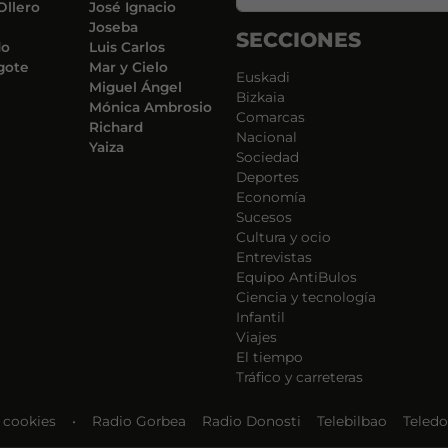
Ollero
José Ignacio
Joseba
SECCIONES
do
Luis Carlos
gote
Mar y Cielo
Euskadi
Miguel Ángel
Bizkaia
Mónica Ambrosio
Comarcas
Richard
Nacional
Yaiza
Sociedad
Deportes
Economía
Sucesos
Cultura y ocio
Entrevistas
Equipo AntiBulos
Ciencia y tecnología
Infantil
Viajes
El tiempo
Tráfico y carreteras
e cookies
•
Radio Gorbea
Radio Donosti
Telebilbao
Teledo