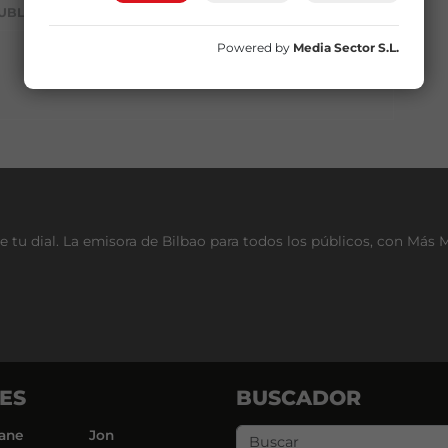
UBLICIDAD
Powered by
Media Sector S.L.
e tu dial. La emisora de Bilbao para todos los públicos, con Más 
ES
BUSCADOR
ane
Jon