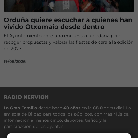
Orduña quiere escuchar a quienes han
vivido Otxomaio desde dentro
El Ayuntamiento abre una encuesta ciudadana para
recoger propuestas y valorar las fiestas de cara a la edición
de 2027
19/05/2026
RADIO NERVIÓN
La Gran Familia
desde hace
40 años
en la
88.0
de tu dial. La
emisora de Bilbao para todos los públicos, con Más Música,
información a menos cinco, deportes, tráfico y la
participación de los oyentes.