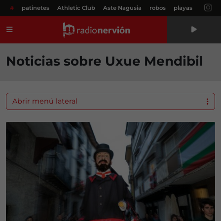
#
patinetes
Athletic Club
Aste Nagusia
robos
playas
Menú
Noticias sobre Uxue Mendibil
Abrir menú lateral