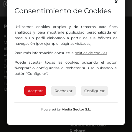
X
Consentimiento de Cookies
PROGRAMAS
VOCES
Utilizamos cookies propias y de terceros para fines
analíticos y para mostrarle publicidad personalizada en
Bilbosport
Agurtzane
base a un perfil elaborado a partir de sus hábitos de
Más Música
Belén Ollero
navegación (por ejemplo, páginas visitadas).
El Madrugador
Dani
Para más información consulte la
política de cookies
.
Lo Más Nuevo
Eduardo
Informativos
Eva Argote
Puede aceptar todas las cookies pulsando el botón
En Ruta
Endika
"Aceptar" o configurarlas o rechazar su uso pulsando el
Locos por la Música
Iker
botón "Configurar".
El Supermadrugador
Iñigo
La Mañana de Radio Nervión
Javi
Más Madrugada
Jon
Aceptar
Rechazar
Configurar
José Ignacio
Joseba
Luis Carlos
Powered by
Media Sector S.L.
Mar y Cielo
Miguel Ángel
Mónica Ambrosio
Richard