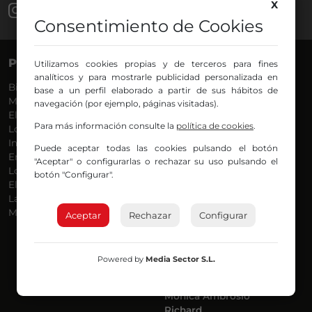
X
Consentimiento de Cookies
PROGRAMAS
VOCES
Utilizamos cookies propias y de terceros para fines
analíticos y para mostrarle publicidad personalizada en
Bilbosport
Agurtzane
base a un perfil elaborado a partir de sus hábitos de
Más Música
Belén Ollero
navegación (por ejemplo, páginas visitadas).
El Madrugador
Dani
Para más información consulte la
política de cookies
.
Lo Más Nuevo
Eduardo
Informativos
Eva Argote
Puede aceptar todas las cookies pulsando el botón
En Ruta
Endika
"Aceptar" o configurarlas o rechazar su uso pulsando el
Locos por la Música
Iker
botón "Configurar".
El Supermadrugador
Iñigo
La Mañana de Radio Nervión
Javi
Más Madrugada
Jon
Aceptar
Rechazar
Configurar
José Ignacio
Joseba
Luis Carlos
Powered by
Media Sector S.L.
Mar y Cielo
Miguel Ángel
Mónica Ambrosio
Richard