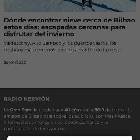
Dónde encontrar nieve cerca de Bilbao
estos días: escapadas cercanas para
disfrutar del invierno
Valdezcaray, Alto Campoo y los puertos vascos, los
destinos más cercanos para los amantes de la nieve
20/01/2026
RADIO NERVIÓN
La Gran Familia
desde hace
40 años
en la
88.0
de tu dial. La
emisora de Bilbao para todos los públicos, con Más Música,
información a menos cinco, deportes, tráfico y la
participación de los oyentes.