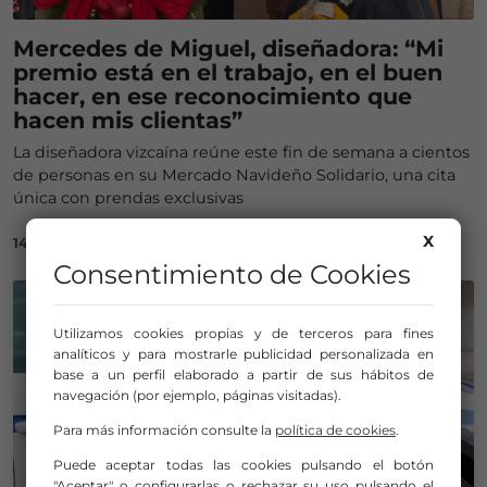
Mercedes de Miguel, diseñadora: “Mi
premio está en el trabajo, en el buen
hacer, en ese reconocimiento que
hacen mis clientas”
La diseñadora vizcaína reúne este fin de semana a cientos
de personas en su Mercado Navideño Solidario, una cita
única con prendas exclusivas
X
14/12/2025
Consentimiento de Cookies
Utilizamos cookies propias y de terceros para fines
analíticos y para mostrarle publicidad personalizada en
base a un perfil elaborado a partir de sus hábitos de
navegación (por ejemplo, páginas visitadas).
Para más información consulte la
política de cookies
.
Puede aceptar todas las cookies pulsando el botón
"Aceptar" o configurarlas o rechazar su uso pulsando el