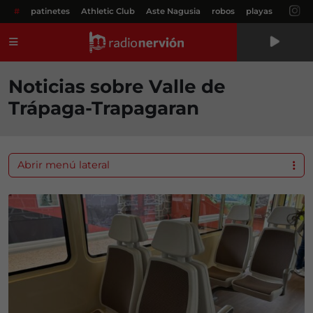
#
patinetes
Athletic Club
Aste Nagusia
robos
playas
Menú
Noticias sobre Valle de
Trápaga-Trapagaran
Abrir menú lateral