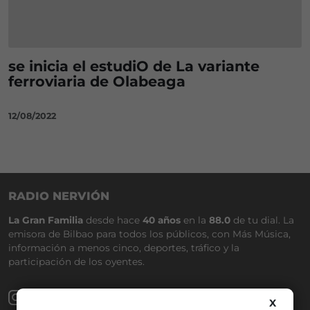
se inicia el estudiO de La variante
ferroviaria de Olabeaga
12/08/2022
RADIO NERVIÓN
La Gran Familia
desde hace
40 años
en la
88.0
de tu dial. La
emisora de Bilbao para todos los públicos, con Más Música,
información a menos cinco, deportes, tráfico y la
participación de los oyentes.
X