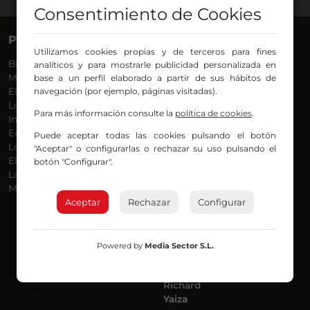
Consentimiento de Cookies
PROGRAMAS
VOCES
Utilizamos cookies propias y de terceros para fines
Bilbosport
Agurtzane
analíticos y para mostrarle publicidad personalizada en
Más Música
Belén Ollero
base a un perfil elaborado a partir de sus hábitos de
El Madrugador
navegación (por ejemplo, páginas visitadas).
Dani
Lo Más Nuevo
Eduardo
Para más información consulte la
política de cookies
.
Informativos
Eva Argote
En Ruta
Endika
Puede aceptar todas las cookies pulsando el botón
Locos por la Música
Iker
"Aceptar" o configurarlas o rechazar su uso pulsando el
El Supermadrugador
Iñigo
botón "Configurar".
La Mañana de Radio Nervión
Javi
Más Madrugada
Jon
Aceptar
Rechazar
José Ignacio
Configurar
Joseba
Luis Carlos
Mar y Cielo
Powered by
Media Sector S.L.
Miguel Ángel
Mónica Ambrosio
Richard
Yaiza