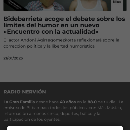
Bidebarrieta acoge el debate sobre los
límites del humor en un nuevo
«Encuentro con la actualidad»
El actor Andoni Agirregomezkorta reflexionará sobre la
corrección política y la libertad humorística
21/01/2025
RADIO NERVIÓN
La Gran Familia
desde hace
40 años
en la
88.0
de tu dial. La
emisora de Bilbao para todos los públicos, con Más Música,
información a menos cinco, deportes, tráfico y la
participación de los oyentes.