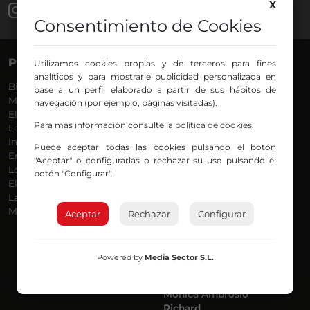
X
Consentimiento de Cookies
PROGRAMAS
VOCES
Utilizamos cookies propias y de terceros para fines
analíticos y para mostrarle publicidad personalizada en
Bilbosport
Agurtzane
base a un perfil elaborado a partir de sus hábitos de
Más Música
Belén Ollero
navegación (por ejemplo, páginas visitadas).
El Madrugador
Dani
Para más información consulte la
política de cookies
.
Lo Más Nuevo
Eduardo
Informativos
Eva Argote
Puede aceptar todas las cookies pulsando el botón
En Ruta
Endika
"Aceptar" o configurarlas o rechazar su uso pulsando el
Locos por la Música
Iker
botón "Configurar".
El Supermadrugador
Iñigo
La Mañana de Radio Nervión
Javi
Más Madrugada
Jon
Aceptar
Rechazar
Configurar
José Ignacio
Joseba
Luis Carlos
Powered by
Media Sector S.L.
Mar y Cielo
Miguel Ángel
Mónica Ambrosio
Richard