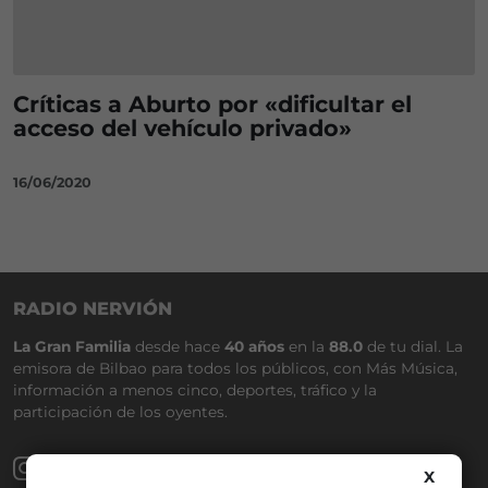
Críticas a Aburto por «dificultar el
acceso del vehículo privado»
16/06/2020
RADIO NERVIÓN
La Gran Familia
desde hace
40 años
en la
88.0
de tu dial. La
emisora de Bilbao para todos los públicos, con Más Música,
información a menos cinco, deportes, tráfico y la
participación de los oyentes.
X