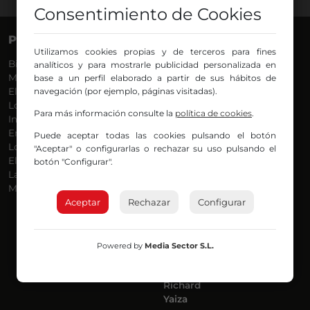
Consentimiento de Cookies
PROGRAMAS
VOCES
Utilizamos cookies propias y de terceros para fines
Bilbosport
Agurtzane
analíticos y para mostrarle publicidad personalizada en
Más Música
Belén Ollero
base a un perfil elaborado a partir de sus hábitos de
El Madrugador
navegación (por ejemplo, páginas visitadas).
Dani
Lo Más Nuevo
Eduardo
Para más información consulte la
política de cookies
.
Informativos
Eva Argote
En Ruta
Endika
Puede aceptar todas las cookies pulsando el botón
Locos por la Música
Iker
"Aceptar" o configurarlas o rechazar su uso pulsando el
El Supermadrugador
Iñigo
botón "Configurar".
La Mañana de Radio Nervión
Javi
Más Madrugada
Jon
Aceptar
Rechazar
José Ignacio
Configurar
Joseba
Luis Carlos
Mar y Cielo
Powered by
Media Sector S.L.
Miguel Ángel
Mónica Ambrosio
Richard
Yaiza