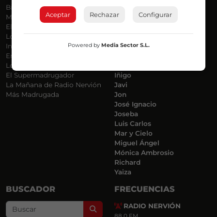
Bilbosport
Agurtzane
Aceptar
Rechazar
Configurar
Más Música
Belén Ollero
El Madrugador
Dani
Lo Más Nuevo
Eduardo
Powered by
Media Sector S.L.
Informativos
Eva Argote
En Ruta
Endika
Locos por la Música
Iker
El Supermadrugador
Iñigo
La Mañana de Radio Nervión
Javi
Más Madrugada
Jon
José Ignacio
Joseba
Luis Carlos
Mar y Cielo
Miguel Ángel
Mónica Ambrosio
Richard
Yaiza
BUSCADOR
FRECUENCIAS
RADIO NERVIÓN
Search
88.0 FM