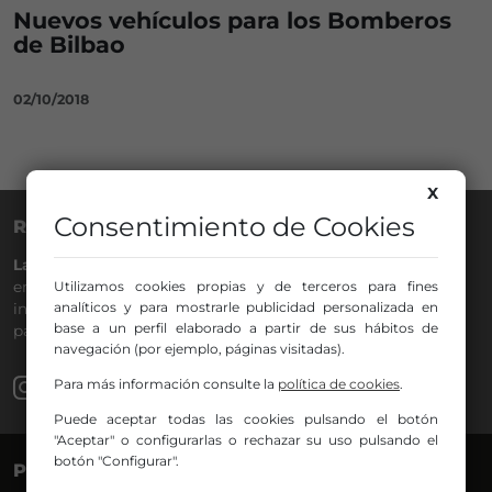
Nuevos vehículos para los Bomberos
de Bilbao
02/10/2018
X
Consentimiento de Cookies
RADIO NERVIÓN
La Gran Familia
desde hace
40 años
en la
88.0
de tu dial. La
Utilizamos cookies propias y de terceros para fines
emisora de Bilbao para todos los públicos, con Más Música,
analíticos y para mostrarle publicidad personalizada en
información a menos cinco, deportes, tráfico y la
base a un perfil elaborado a partir de sus hábitos de
participación de los oyentes.
navegación (por ejemplo, páginas visitadas).
Para más información consulte la
política de cookies
.
Puede aceptar todas las cookies pulsando el botón
"Aceptar" o configurarlas o rechazar su uso pulsando el
botón "Configurar".
PROGRAMAS
VOCES