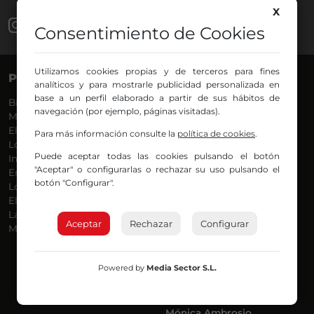
X
Consentimiento de Cookies
Utilizamos cookies propias y de terceros para fines
PROGRAMAS
VOCES
analíticos y para mostrarle publicidad personalizada en
base a un perfil elaborado a partir de sus hábitos de
Bilbosport
Agurtzane
navegación (por ejemplo, páginas visitadas).
Más Música
Belén Ollero
El Madrugador
Dani
Para más información consulte la
política de cookies
.
Lo Más Nuevo
Eduardo
Puede aceptar todas las cookies pulsando el botón
Informativos
Eva Argote
"Aceptar" o configurarlas o rechazar su uso pulsando el
En Ruta
Endika
botón "Configurar".
Locos por la Música
Iker
El Supermadrugador
Iñigo
La Mañana de Radio Nervión
Javi
Aceptar
Rechazar
Configurar
Más Madrugada
Jon
José Ignacio
Joseba
Powered by
Media Sector S.L.
Luis Carlos
Mar y Cielo
Miguel Ángel
Mónica Ambrosio