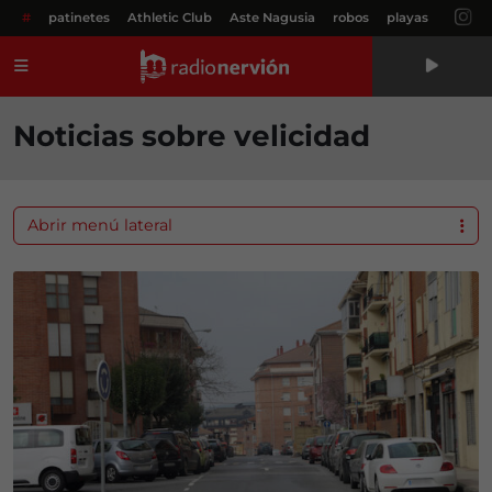
#
patinetes
Athletic Club
Aste Nagusia
robos
playas
Menú
Noticias sobre velicidad
Abrir menú lateral