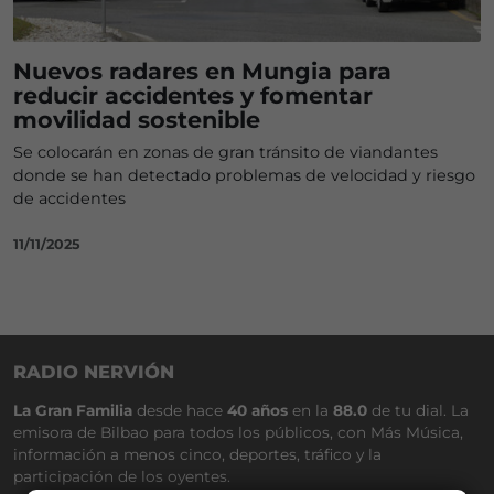
Nuevos radares en Mungia para
reducir accidentes y fomentar
movilidad sostenible
Se colocarán en zonas de gran tránsito de viandantes
donde se han detectado problemas de velocidad y riesgo
de accidentes
11/11/2025
RADIO NERVIÓN
La Gran Familia
desde hace
40 años
en la
88.0
de tu dial. La
emisora de Bilbao para todos los públicos, con Más Música,
información a menos cinco, deportes, tráfico y la
participación de los oyentes.