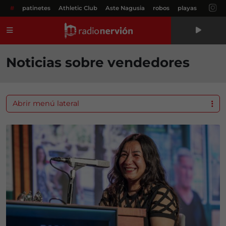
#
patinetes
Athletic Club
Aste Nagusia
robos
playas
Menú
Noticias sobre vendedores
Abrir menú lateral