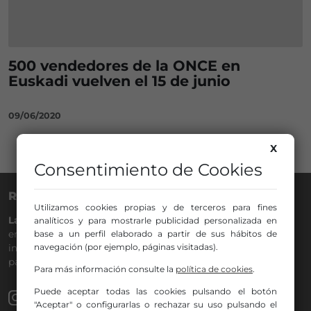
500 vendedores de la ONCE en
Euskadi vuelven el 15 de junio
09/06/2020
X
Consentimiento de Cookies
RADIO NERVIÓN
Utilizamos cookies propias y de terceros para fines
La Gran Familia
desde hace
40 años
en la
88.0
de tu dial. La
analíticos y para mostrarle publicidad personalizada en
base a un perfil elaborado a partir de sus hábitos de
emisora de Bilbao para todos los públicos, con Más Música,
navegación (por ejemplo, páginas visitadas).
información a menos cinco, deportes, tráfico y la
participación de los oyentes.
Para más información consulte la
política de cookies
.
Puede aceptar todas las cookies pulsando el botón
"Aceptar" o configurarlas o rechazar su uso pulsando el