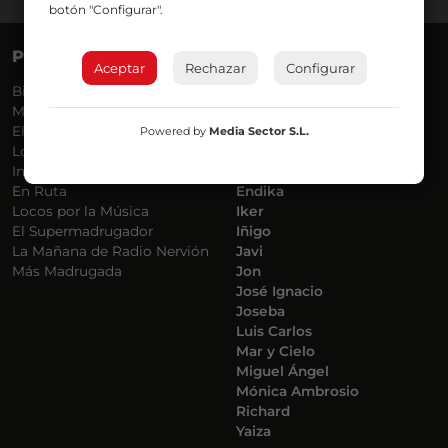
botón "Configurar".
PROGRAMAS
VOCES
Aceptar
Rechazar
Configurar
Bilbosport
Agurtzane
Más Música
Belén Ollero
El Madrugador
Dani
Powered by
Media Sector S.L.
Lo Más Nuevo
Eduardo
Informativos
Eva Argote
En Ruta
Endika
Locos por la Música
Iker
El Supermadrugador
Iñigo
La Mañana de Radio Nervión
Javi
Más Madrugada
Jon
José Ignacio
Joseba
Luis Carlos
Mar y Cielo
Miguel Ángel
Mónica Ambrosio
Richard
Yaiza