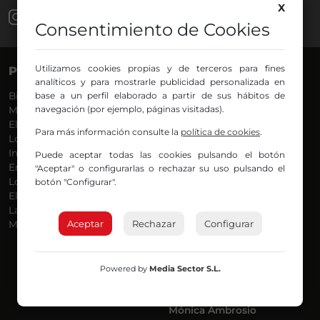
X
Consentimiento de Cookies
Utilizamos cookies propias y de terceros para fines
PROGRAMAS
VOCES
analíticos y para mostrarle publicidad personalizada en
Bilbosport
base a un perfil elaborado a partir de sus hábitos de
Agurtzane
navegación (por ejemplo, páginas visitadas).
Más Música
Belén Ollero
El Madrugador
Dani
Para más información consulte la
política de cookies
.
Lo Más Nuevo
Eduardo
Informativos
Eva Argote
Puede aceptar todas las cookies pulsando el botón
En Ruta
Endika
"Aceptar" o configurarlas o rechazar su uso pulsando el
Locos por la Música
Iker
botón "Configurar".
El Supermadrugador
Iñigo
La Mañana de Radio Nervión
Javi
Aceptar
Rechazar
Configurar
Más Madrugada
Jon
José Ignacio
Joseba
Luis Carlos
Powered by
Media Sector S.L.
Mar y Cielo
Miguel Ángel
Mónica Ambrosio