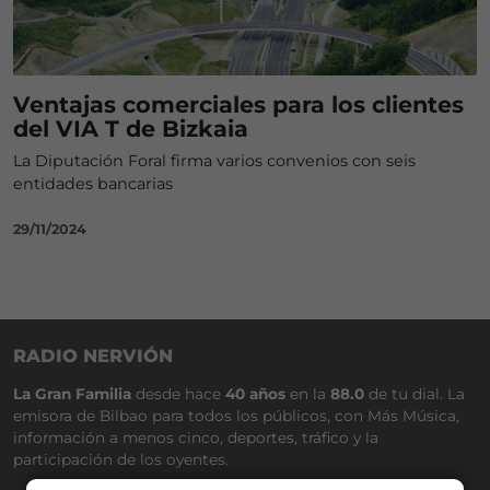
Ventajas comerciales para los clientes
del VIA T de Bizkaia
La Diputación Foral firma varios convenios con seis
entidades bancarias
29/11/2024
RADIO NERVIÓN
La Gran Familia
desde hace
40 años
en la
88.0
de tu dial. La
emisora de Bilbao para todos los públicos, con Más Música,
información a menos cinco, deportes, tráfico y la
participación de los oyentes.