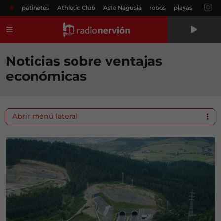
#
patinetes
Athletic Club
Aste Nagusia
robos
playas
Menú
Noticias sobre ventajas
económicas
Abrir menú lateral