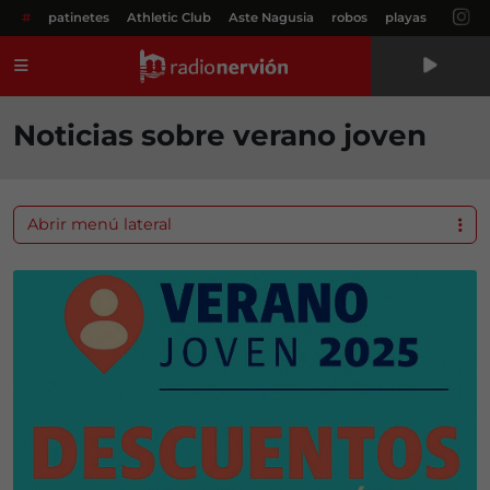
#
patinetes
Athletic Club
Aste Nagusia
robos
playas
Menú
Noticias sobre verano joven
Abrir menú lateral