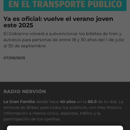
Ya es oficial: vuelve el verano joven
este 2025
El Gobierno volverá a subvencionar los billetes de tren y
autobús para personas de entre 18 y 30 años del 1 de julio
al 30 de septiembre
07/06/2025
RADIO NERVIÓN
La Gran Familia
desde hace
40 años
en la
88.0
de tu dial. La
emisora de Bilbao para todos los públicos, con Más Música,
información a menos cinco, deportes, tráfico y la
participación de los oyentes.