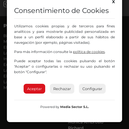
X
Consentimiento de Cookies
PROGRAMAS
VOCES
Utilizamos cookies propias y de terceros para fines
analíticos y para mostrarle publicidad personalizada en
Bilbosport
Agurtzane
base a un perfil elaborado a partir de sus hábitos de
Más Música
Belén Ollero
navegación (por ejemplo, páginas visitadas).
El Madrugador
Dani
Para más información consulte la
política de cookies
.
Lo Más Nuevo
Eduardo
Informativos
Eva Argote
Puede aceptar todas las cookies pulsando el botón
En Ruta
Endika
"Aceptar" o configurarlas o rechazar su uso pulsando el
Locos por la Música
Iker
botón "Configurar".
El Supermadrugador
Iñigo
La Mañana de Radio Nervión
Javi
Más Madrugada
Jon
Aceptar
Rechazar
Configurar
José Ignacio
Joseba
Luis Carlos
Powered by
Media Sector S.L.
Mar y Cielo
Miguel Ángel
Mónica Ambrosio
Richard