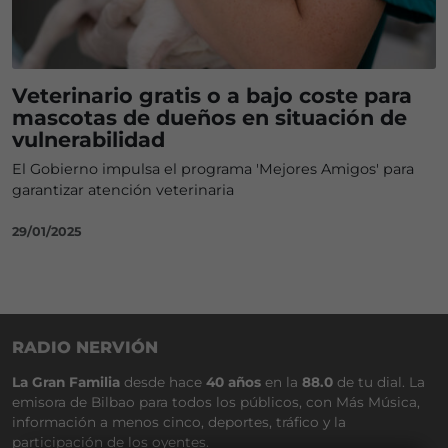
Veterinario gratis o a bajo coste para
mascotas de dueños en situación de
vulnerabilidad
El Gobierno impulsa el programa 'Mejores Amigos' para
garantizar atención veterinaria
29/01/2025
RADIO NERVIÓN
La Gran Familia
desde hace
40 años
en la
88.0
de tu dial. La
emisora de Bilbao para todos los públicos, con Más Música,
información a menos cinco, deportes, tráfico y la
participación de los oyentes.