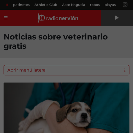
#
patinetes
Athletic Club
Aste Nagusia
robos
playas
Menú
Noticias sobre veterinario
gratis
Abrir menú lateral