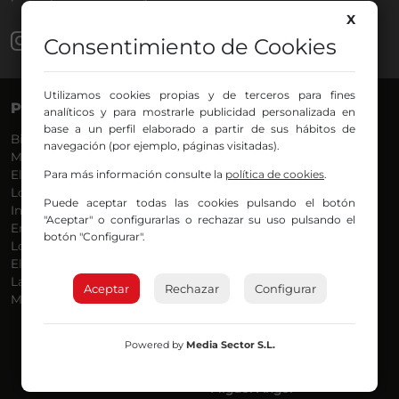
X
Consentimiento de Cookies
Utilizamos cookies propias y de terceros para fines
PROGRAMAS
VOCES
analíticos y para mostrarle publicidad personalizada en
base a un perfil elaborado a partir de sus hábitos de
Bilbosport
Agurtzane
navegación (por ejemplo, páginas visitadas).
Más Música
Belén Ollero
El Madrugador
Para más información consulte la
Dani
política de cookies
.
Lo Más Nuevo
Eduardo
Puede aceptar todas las cookies pulsando el botón
Informativos
Eva Argote
"Aceptar" o configurarlas o rechazar su uso pulsando el
En Ruta
Endika
botón "Configurar".
Locos por la Música
Iker
El Supermadrugador
Iñigo
La Mañana de Radio Nervión
Javi
Aceptar
Rechazar
Configurar
Más Madrugada
Jon
José Ignacio
Joseba
Powered by
Media Sector S.L.
Luis Carlos
Mar y Cielo
Miguel Ángel