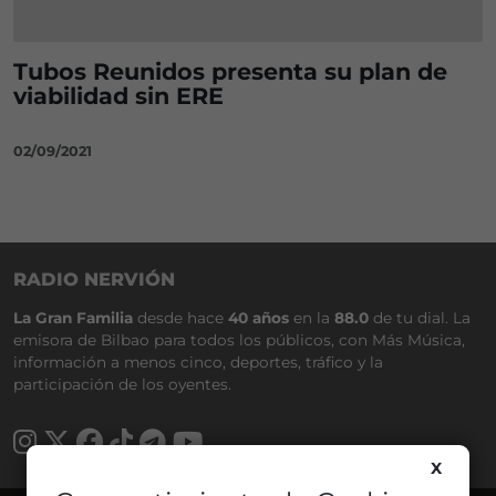
Tubos Reunidos presenta su plan de
viabilidad sin ERE
02/09/2021
RADIO NERVIÓN
La Gran Familia
desde hace
40 años
en la
88.0
de tu dial. La
emisora de Bilbao para todos los públicos, con Más Música,
información a menos cinco, deportes, tráfico y la
participación de los oyentes.
X