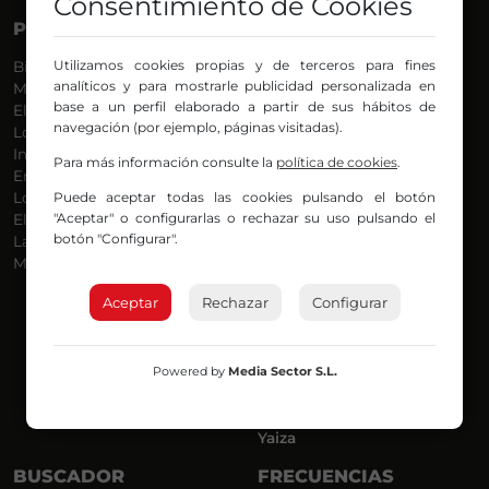
Consentimiento de Cookies
PROGRAMAS
VOCES
Utilizamos cookies propias y de terceros para fines
Bilbosport
Agurtzane
analíticos y para mostrarle publicidad personalizada en
Más Música
Belén Ollero
base a un perfil elaborado a partir de sus hábitos de
El Madrugador
Dani
navegación (por ejemplo, páginas visitadas).
Lo Más Nuevo
Eduardo
Informativos
Eva Argote
Para más información consulte la
política de cookies
.
En Ruta
Endika
Puede aceptar todas las cookies pulsando el botón
Locos por la Música
Iker
"Aceptar" o configurarlas o rechazar su uso pulsando el
El Supermadrugador
Iñigo
botón "Configurar".
La Mañana de Radio Nervión
Javi
Más Madrugada
Jon
José Ignacio
Aceptar
Rechazar
Configurar
Joseba
Luis Carlos
Mar y Cielo
Powered by
Media Sector S.L.
Miguel Ángel
Mónica Ambrosio
Richard
Yaiza
BUSCADOR
FRECUENCIAS