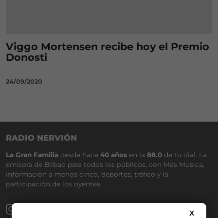
Viggo Mortensen recibe hoy el Premio
Donosti
24/09/2020
RADIO NERVIÓN
La Gran Familia
desde hace
40 años
en la
88.0
de tu dial. La
emisora de Bilbao para todos los públicos, con Más Música,
información a menos cinco, deportes, tráfico y la
participación de los oyentes.
X