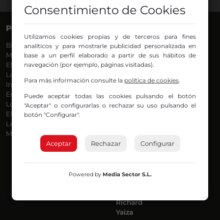
Consentimiento de Cookies
PROGRAMAS
VOCES
Utilizamos cookies propias y de terceros para fines
Bilbosport
Agurtzane
analíticos y para mostrarle publicidad personalizada en
Más Música
Belén Ollero
base a un perfil elaborado a partir de sus hábitos de
El Madrugador
navegación (por ejemplo, páginas visitadas).
Dani
Lo Más Nuevo
Eduardo
Para más información consulte la
política de cookies
.
Informativos
Eva Argote
En Ruta
Endika
Puede aceptar todas las cookies pulsando el botón
Locos por la Música
Iker
"Aceptar" o configurarlas o rechazar su uso pulsando el
El Supermadrugador
Iñigo
botón "Configurar".
La Mañana de Radio Nervión
Javi
Más Madrugada
Jon
Aceptar
Rechazar
José Ignacio
Configurar
Joseba
Luis Carlos
Mar y Cielo
Powered by
Media Sector S.L.
Miguel Ángel
Mónica Ambrosio
Richard
Yaiza