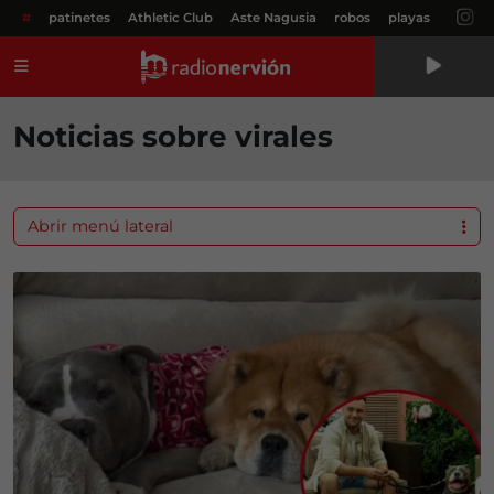
#
patinetes
Athletic Club
Aste Nagusia
robos
playas
Menú
Noticias sobre virales
Abrir menú lateral