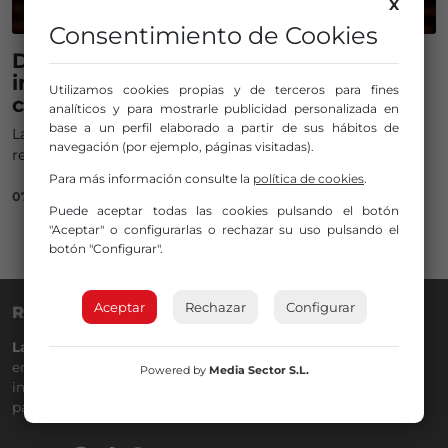
X
Consentimiento de Cookies
Doña Visenta, la abuela más viral es
inteligencia artificial: hablamos con el
Utilizamos cookies propias y de terceros para fines
creador del personaje
analíticos y para mostrarle publicidad personalizada en
base a un perfil elaborado a partir de sus hábitos de
La 'iaia' que dice verdades que escuecen y arrasa en las
navegación (por ejemplo, páginas visitadas).
redes es producto de la Inteligencia Artificial
Para más información consulte la
política de cookies
.
07/10/2025
Puede aceptar todas las cookies pulsando el botón
"Aceptar" o configurarlas o rechazar su uso pulsando el
botón "Configurar".
Aceptar
Rechazar
Configurar
RADIO NERVIÓN
La Gran Familia
desde hace
40 años
en la
88.0
de tu dial. La
emisora de Bilbao para todos los públicos, con Más Música,
Powered by
Media Sector S.L.
información a menos cinco, deportes, tráfico y la
participación de los oyentes.