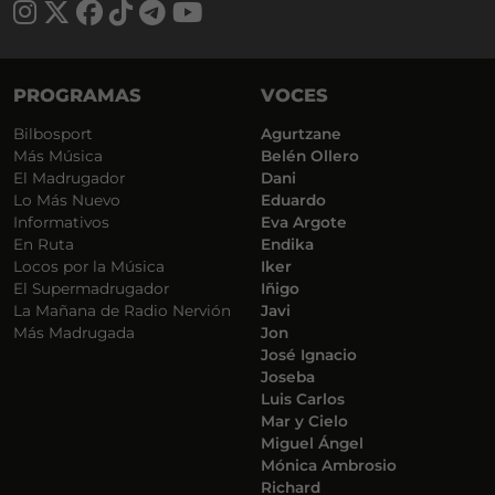
PROGRAMAS
VOCES
Bilbosport
Agurtzane
Más Música
Belén Ollero
El Madrugador
Dani
Lo Más Nuevo
Eduardo
Informativos
Eva Argote
En Ruta
Endika
Locos por la Música
Iker
El Supermadrugador
Iñigo
La Mañana de Radio Nervión
Javi
Más Madrugada
Jon
José Ignacio
Joseba
Luis Carlos
Mar y Cielo
Miguel Ángel
Mónica Ambrosio
Richard