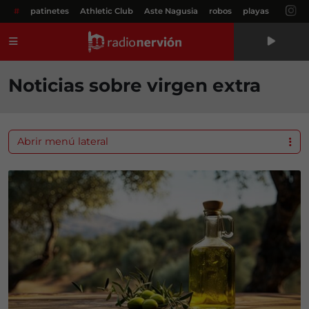
#
patinetes
Athletic Club
Aste Nagusia
robos
playas
Menú
Noticias sobre virgen extra
Abrir menú lateral