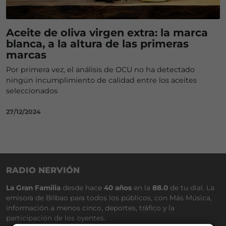
Aceite de oliva virgen extra: la marca
blanca, a la altura de las primeras
marcas
Por primera vez, el análisis de OCU no ha detectado
ningún incumplimiento de calidad entre los aceites
seleccionados
27/12/2024
RADIO NERVIÓN
La Gran Familia
desde hace
40 años
en la
88.0
de tu dial. La
emisora de Bilbao para todos los públicos, con Más Música,
información a menos cinco, deportes, tráfico y la
participación de los oyentes.