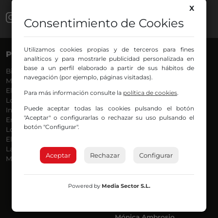
X
Consentimiento de Cookies
Utilizamos cookies propias y de terceros para fines
PROGRAMAS
VOCES
analíticos y para mostrarle publicidad personalizada en
base a un perfil elaborado a partir de sus hábitos de
Bilbosport
Agurtzane
navegación (por ejemplo, páginas visitadas).
Más Música
Belén Ollero
El Madrugador
Dani
Para más información consulte la
política de cookies
.
Lo Más Nuevo
Eduardo
Puede aceptar todas las cookies pulsando el botón
Informativos
Eva Argote
"Aceptar" o configurarlas o rechazar su uso pulsando el
En Ruta
Endika
botón "Configurar".
Locos por la Música
Iker
El Supermadrugador
Iñigo
La Mañana de Radio Nervión
Javi
Aceptar
Rechazar
Configurar
Más Madrugada
Jon
José Ignacio
Joseba
Powered by
Media Sector S.L.
Luis Carlos
Mar y Cielo
Miguel Ángel
Mónica Ambrosio