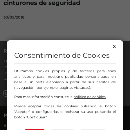
cinturones de seguridad
30/05/2018
X
RADIO NERVIÓN
Consentimiento de Cookies
La Gran Familia
desde hace
40 años
en la
88.0
de tu dial. La
emisora de Bilbao para todos los públicos, con Más Música,
Utilizamos cookies propias y de terceros para fines
información a menos cinco, deportes, tráfico y la
analíticos y para mostrarle publicidad personalizada en
participación de los oyentes.
base a un perfil elaborado a partir de sus hábitos de
navegación (por ejemplo, páginas visitadas).
Para más información consulte la
política de cookies
.
Puede aceptar todas las cookies pulsando el botón
"Aceptar" o configurarlas o rechazar su uso pulsando el
PROGRAMAS
VOCES
botón "Configurar".
Bilbosport
Agurtzane