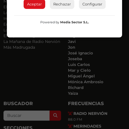
Más Música
Belén Ollero
Aceptar
Rechazar
Configurar
El Madrugador
Dani
Lo Más Nuevo
Eduardo
Informativos
Eva Argote
Powered by
Media Sector S.L.
En Ruta
Endika
Locos por la Música
Iker
El Supermadrugador
Iñigo
La Mañana de Radio Nervión
Javi
Más Madrugada
Jon
José Ignacio
Joseba
Luis Carlos
Mar y Cielo
Miguel Ángel
Mónica Ambrosio
Richard
Yaiza
BUSCADOR
FRECUENCIAS
RADIO NERVIÓN
Search
88.0 FM
MERINDADES
SECCIONES