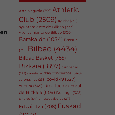
Athletic
Aste Nagusia
(299)
Club
(2509)
ayudas
(242)
ayuntamiento de Bilbao
(333)
 en
Ayuntamiento de Bilbao
(300)
Barakaldo
(1054)
Basauri
Bilbao
(4434)
(351)
Bilbao Basket
(785)
Bizkaia
(1897)
campañas
conciertos
(348)
carreteras
(236)
(225)
covid-19
(527)
coronavirus
(238)
Diputación Foral
cultura
(345)
de Bizkaia
(609)
Durango
(305)
Empleo
(197)
ernesto valverde
(211)
Euskadi
Ertzaintza
(708)
(2017)