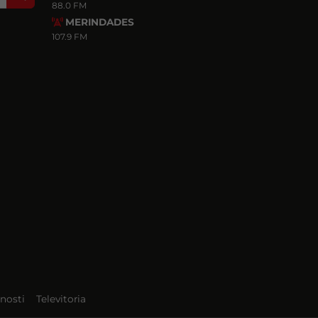
88.0 FM
MERINDADES
107.9 FM
nosti
Televitoria