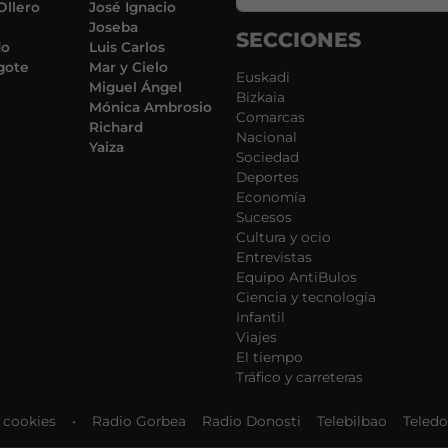
Ollero
José Ignacio
Joseba
SECCIONES
do
Luis Carlos
gote
Mar y Cielo
Euskadi
Miguel Ángel
Bizkaia
Mónica Ambrosio
Comarcas
Richard
Nacional
Yaiza
Sociedad
Deportes
Economía
Sucesos
Cultura y ocio
Entrevistas
Equipo AntiBulos
Ciencia y tecnología
Infantil
Viajes
El tiempo
Tráfico y carreteras
e cookies
•
Radio Gorbea
Radio Donosti
Telebilbao
Teledo