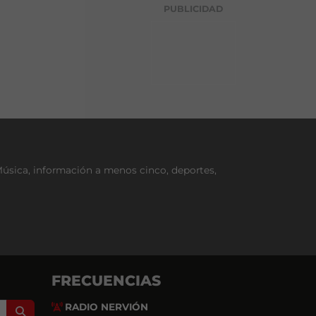
g
PUBLICIDAD
o
r
í
a
Música, información a menos cinco, deportes,
FRECUENCIAS
RADIO NERVIÓN
Search