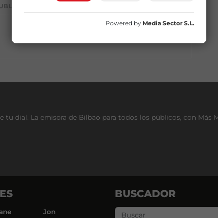
UBLICIDAD
Powered by
Media Sector S.L.
e tu dial. La emisora de Bilbao para todos los públicos, con Más 
ES
BUSCADOR
ane
Jon