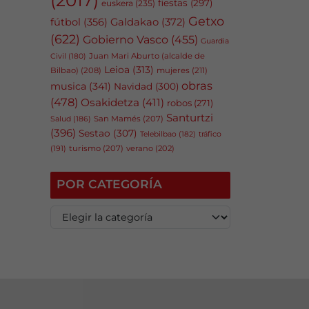
fiestas
(297)
euskera
(235)
Getxo
fútbol
(356)
Galdakao
(372)
(622)
Gobierno Vasco
(455)
Guardia
Juan Mari Aburto (alcalde de
Civil
(180)
Leioa
(313)
Bilbao)
(208)
mujeres
(211)
obras
musica
(341)
Navidad
(300)
(478)
Osakidetza
(411)
robos
(271)
Santurtzi
San Mamés
(207)
Salud
(186)
(396)
Sestao
(307)
tráfico
Telebilbao
(182)
(191)
turismo
(207)
verano
(202)
POR CATEGORÍA
P
o
r
c
a
t
e