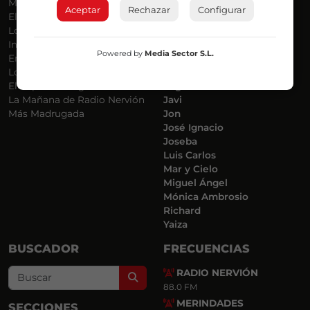
Más Música
Belén Ollero
Aceptar
Rechazar
Configurar
El Madrugador
Dani
Lo Más Nuevo
Eduardo
Informativos
Eva Argote
Powered by
Media Sector S.L.
En Ruta
Endika
Locos por la Música
Iker
El Supermadrugador
Iñigo
La Mañana de Radio Nervión
Javi
Más Madrugada
Jon
José Ignacio
Joseba
Luis Carlos
Mar y Cielo
Miguel Ángel
Mónica Ambrosio
Richard
Yaiza
BUSCADOR
FRECUENCIAS
RADIO NERVIÓN
Search
88.0 FM
MERINDADES
SECCIONES