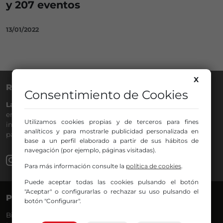
y 207 eventos
13/01/2022
X
RADIO NERVIÓN
Consentimiento de Cookies
La Gran Familia
desde hace
40 años
en la
88.0
de tu dial. La
emisora de Bilbao para todos los públicos, con Más Música,
Utilizamos cookies propias y de terceros para fines
información a menos cinco, deportes, tráfico y la
analíticos y para mostrarle publicidad personalizada en
participación de los oyentes.
base a un perfil elaborado a partir de sus hábitos de
navegación (por ejemplo, páginas visitadas).
Para más información consulte la
política de cookies
.
Puede aceptar todas las cookies pulsando el botón
"Aceptar" o configurarlas o rechazar su uso pulsando el
PROGRAMAS
VOCES
botón "Configurar".
Bilbosport
Agurtzane