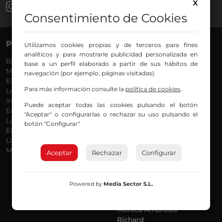
X
Consentimiento de Cookies
PROGRAMAS
VOCES
Utilizamos cookies propias y de terceros para fines
analíticos y para mostrarle publicidad personalizada en
Bilbosport
Agurtzane
base a un perfil elaborado a partir de sus hábitos de
Más Música
Belén Ollero
navegación (por ejemplo, páginas visitadas).
El Madrugador
Dani
Para más información consulte la
política de cookies
.
Lo Más Nuevo
Eduardo
Informativos
Eva Argote
Puede aceptar todas las cookies pulsando el botón
En Ruta
Endika
"Aceptar" o configurarlas o rechazar su uso pulsando el
Locos por la Música
Iker
botón "Configurar".
El Supermadrugador
Iñigo
La Mañana de Radio Nervión
Javi
Más Madrugada
Jon
Aceptar
Rechazar
Configurar
José Ignacio
Joseba
Luis Carlos
Powered by
Media Sector S.L.
Mar y Cielo
Miguel Ángel
Mónica Ambrosio
Richard