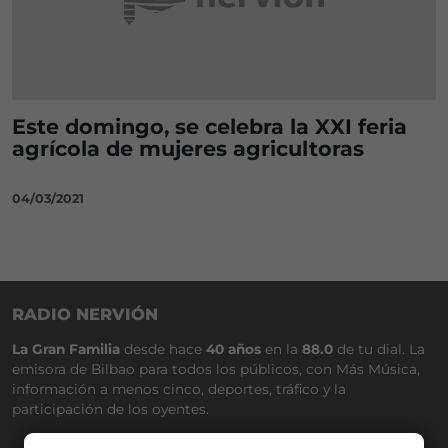
Este domingo, se celebra la XXI feria
agrícola de mujeres agricultoras
04/03/2021
RADIO NERVIÓN
La Gran Familia
desde hace
40 años
en la
88.0
de tu dial. La
emisora de Bilbao para todos los públicos, con Más Música,
información a menos cinco, deportes, tráfico y la
participación de los oyentes.