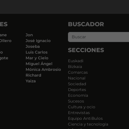
ES
BUSCADOR
ane
Jon
Ollero
José Ignacio
Joseba
SECCIONES
do
Luis Carlos
gote
Mar y Cielo
Euskadi
Miguel Ángel
Bizkaia
Mónica Ambrosio
Comarcas
Richard
Nacional
Yaiza
Sociedad
Deportes
Economía
Sucesos
Cultura y ocio
Entrevistas
Equipo AntiBulos
Ciencia y tecnología