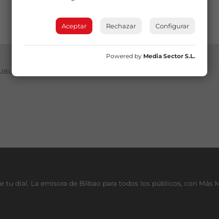
Aceptar
Rechazar
Configurar
Powered by
Media Sector S.L.
UBLICIDAD
e tu dial. La emisora de Bilbao para todos los públicos, con Más 