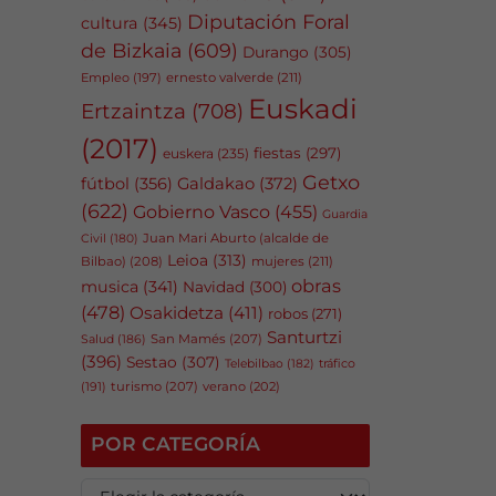
Diputación Foral
cultura
(345)
de Bizkaia
(609)
Durango
(305)
Empleo
(197)
ernesto valverde
(211)
Euskadi
Ertzaintza
(708)
(2017)
fiestas
(297)
euskera
(235)
Getxo
fútbol
(356)
Galdakao
(372)
(622)
Gobierno Vasco
(455)
Guardia
Juan Mari Aburto (alcalde de
Civil
(180)
Leioa
(313)
Bilbao)
(208)
mujeres
(211)
obras
musica
(341)
Navidad
(300)
(478)
Osakidetza
(411)
robos
(271)
Santurtzi
San Mamés
(207)
Salud
(186)
(396)
Sestao
(307)
tráfico
Telebilbao
(182)
(191)
turismo
(207)
verano
(202)
POR CATEGORÍA
P