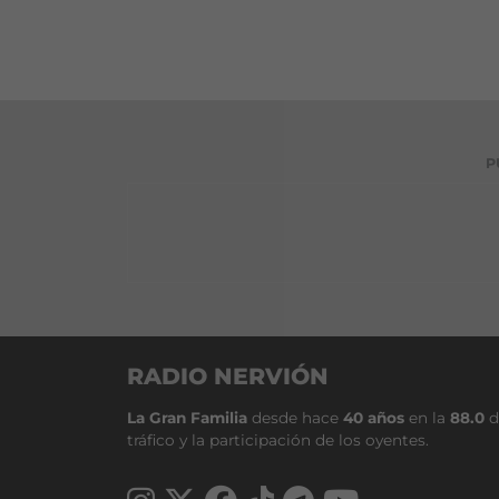
P
RADIO NERVIÓN
La Gran Familia
desde hace
40 años
en la
88.0
d
tráfico y la participación de los oyentes.