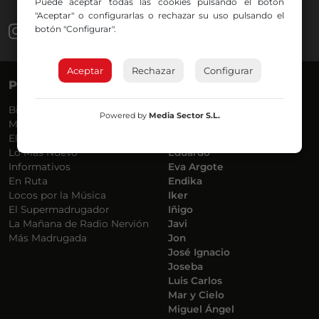
Puede aceptar todas las cookies pulsando el botón
"Aceptar" o configurarlas o rechazar su uso pulsando el
botón "Configurar".
Aceptar
Rechazar
Configurar
PROGRAMAS
VOCES
Bilbosport
Agurtzane
Powered by
Media Sector S.L.
Más Música
Belén Ollero
El Madrugador
Dani
Lo Más Nuevo
Eduardo
Informativos
Eva Argote
En Ruta
Endika
Locos por la Música
Iker
El Supermadrugador
Iñigo
La Mañana de Radio Nervión
Javi
Más Madrugada
Jon
José Ignacio
Joseba
Luis Carlos
Mar y Cielo
Miguel Ángel