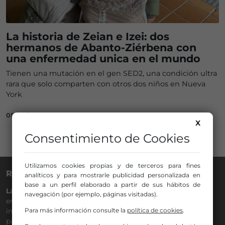
La historia de Zeian e Izei: dos
hermanos de Abanto-Ziérbena con
una enfermedad unica en el mundo
Tienen una mutación en el gen SED2, una condición ultra
rara que solo comparten con otros dos niños en Nueva
York
05/03/2025
X
Consentimiento de Cookies
Utilizamos cookies propias y de terceros para fines
RADIO NERVIÓN
analíticos y para mostrarle publicidad personalizada en
base a un perfil elaborado a partir de sus hábitos de
La Gran Familia
desde hace
40 años
en la
88.0
de tu dial. La
navegación (por ejemplo, páginas visitadas).
emisora de Bilbao para todos los públicos, con Más Música,
Para más información consulte la
política de cookies
.
información a menos cinco, deportes, tráfico y la
participación de los oyentes.