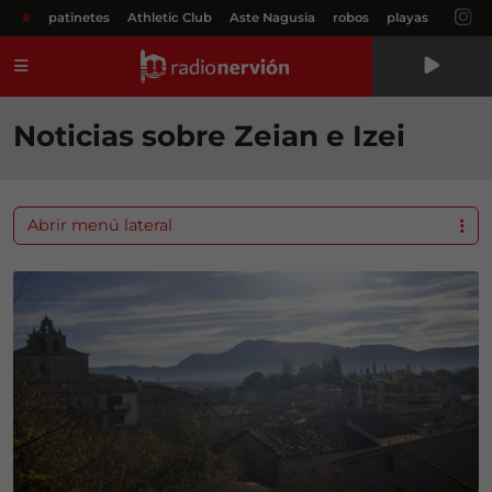
#
patinetes
Athletic Club
Aste Nagusia
robos
playas
Menú
Noticias sobre Zeian e Izei
Abrir menú lateral