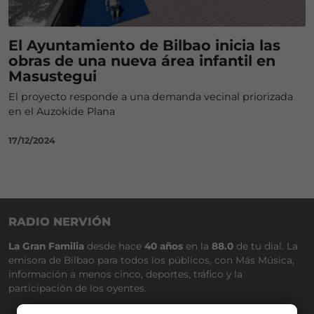
El Ayuntamiento de Bilbao inicia las
obras de una nueva área infantil en
Masustegui
El proyecto responde a una demanda vecinal priorizada
en el Auzokide Plana
17/12/2024
RADIO NERVIÓN
La Gran Familia
desde hace
40 años
en la
88.0
de tu dial. La
emisora de Bilbao para todos los públicos, con Más Música,
información a menos cinco, deportes, tráfico y la
participación de los oyentes.