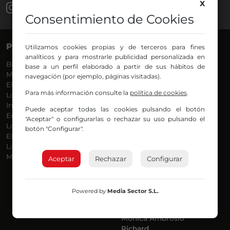
X
Consentimiento de Cookies
PROGRAMAS
VOCES
Utilizamos cookies propias y de terceros para fines
analíticos y para mostrarle publicidad personalizada en
Bilbosport
Agurtzane
base a un perfil elaborado a partir de sus hábitos de
Más Música
Belén Ollero
navegación (por ejemplo, páginas visitadas).
El Madrugador
Dani
Para más información consulte la
política de cookies
.
Lo Más Nuevo
Eduardo
Informativos
Eva Argote
Puede aceptar todas las cookies pulsando el botón
En Ruta
Endika
"Aceptar" o configurarlas o rechazar su uso pulsando el
Locos por la Música
Iker
botón "Configurar".
El Supermadrugador
Iñigo
La Mañana de Radio Nervión
Javi
Más Madrugada
Jon
Aceptar
Rechazar
Configurar
José Ignacio
Joseba
Luis Carlos
Powered by
Media Sector S.L.
Mar y Cielo
Miguel Ángel
Mónica Ambrosio
Richard