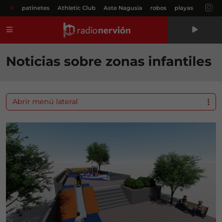
#
patinetes
Athletic Club
Aste Nagusia
robos
playas
Menú
Noticias sobre zonas infantiles
Abrir menú lateral