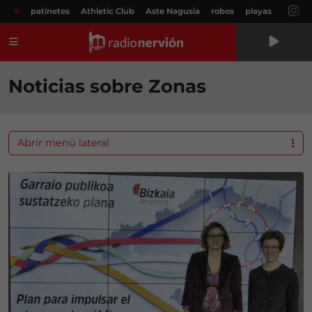
#
patinetes
Athletic Club
Aste Nagusia
robos
playas
Menú
Noticias sobre Zonas
Abrir menú lateral