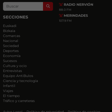
RADIO NERVIÓN
Search
88.0 FM
MERINDADES
SECCIONES
107.9 FM
Euskadi
Bizkaia
Comarcas
Nacional
Sociedad
Deportes
Economía
Sucesos
Cultura y ocio
Entrevistas
Equipo AntiBulos
Ciencia y tecnología
Infantil
Viajes
El tiempo
Tráfico y carreteras
Aviso Legal
Política de privacidad
Política de cookies