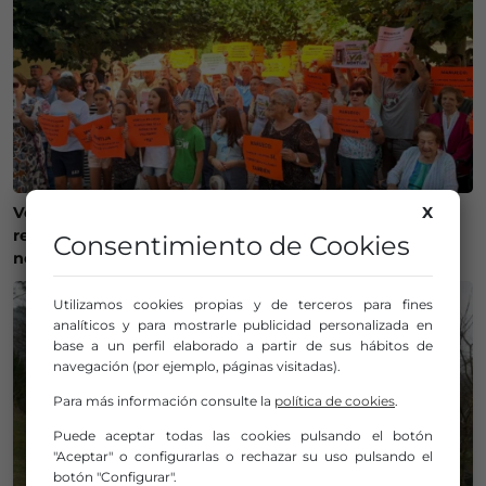
X
Vecinos de la Merindad de Montija reclaman la
reapertura de la farmacia de Villasante: «Es una
Consentimiento de Cookies
necesidad»
Utilizamos cookies propias y de terceros para fines
analíticos y para mostrarle publicidad personalizada en
base a un perfil elaborado a partir de sus hábitos de
navegación (por ejemplo, páginas visitadas).
Para más información consulte la
política de cookies
.
Puede aceptar todas las cookies pulsando el botón
"Aceptar" o configurarlas o rechazar su uso pulsando el
botón "Configurar".