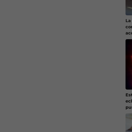
La 
co
ac
Es
ec
pu