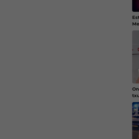
Es
Me
On
tx