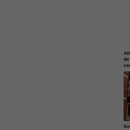
At
de 
ca
Su