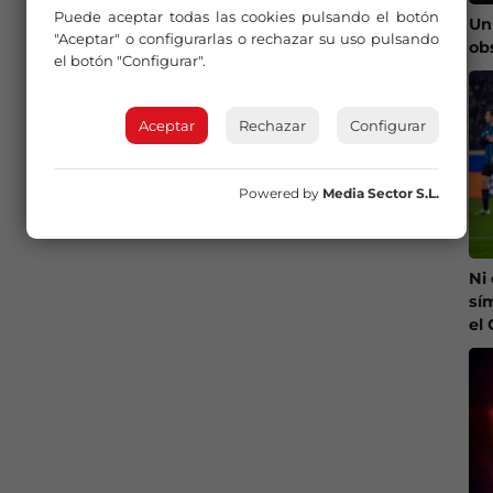
Puede aceptar todas las cookies pulsando el botón
Un
"Aceptar" o configurarlas o rechazar su uso pulsando
ob
el botón "Configurar".
Aceptar
Rechazar
Configurar
Powered by
Media Sector S.L.
Ni
sí
el