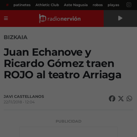
#
patinetes
Athletic Club
Aste Nagusia
robos
playas
Menú
BIZKAIA
Juan Echanove y
Ricardo Gómez traen
ROJO al teatro Arriaga
JAVI CASTELLANOS
22/11/2018 • 12:04
PUBLICIDAD