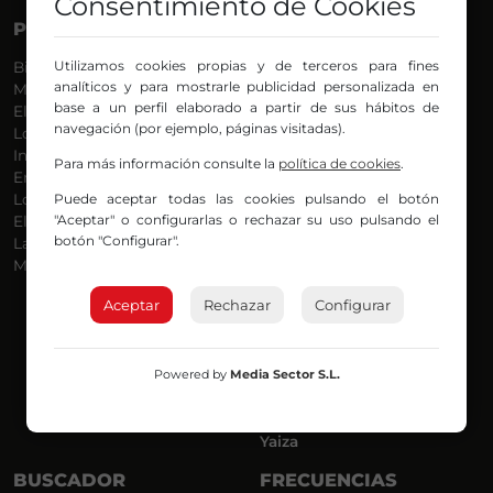
Consentimiento de Cookies
PROGRAMAS
VOCES
Utilizamos cookies propias y de terceros para fines
Bilbosport
Agurtzane
analíticos y para mostrarle publicidad personalizada en
Más Música
Belén Ollero
base a un perfil elaborado a partir de sus hábitos de
El Madrugador
Dani
navegación (por ejemplo, páginas visitadas).
Lo Más Nuevo
Eduardo
Informativos
Eva Argote
Para más información consulte la
política de cookies
.
En Ruta
Endika
Puede aceptar todas las cookies pulsando el botón
Locos por la Música
Iker
"Aceptar" o configurarlas o rechazar su uso pulsando el
El Supermadrugador
Iñigo
botón "Configurar".
La Mañana de Radio Nervión
Javi
Más Madrugada
Jon
José Ignacio
Aceptar
Rechazar
Configurar
Joseba
Luis Carlos
Mar y Cielo
Powered by
Media Sector S.L.
Miguel Ángel
Mónica Ambrosio
Richard
Yaiza
BUSCADOR
FRECUENCIAS