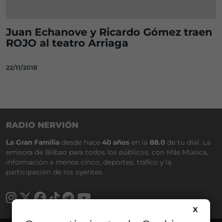
Juan Echanove y Ricardo Gómez traen
ROJO al teatro Arriaga
22/11/2018
RADIO NERVIÓN
La Gran Familia
desde hace
40 años
en la
88.0
de tu dial. La
emisora de Bilbao para todos los públicos, con Más Música,
información a menos cinco, deportes, tráfico y la
participación de los oyentes.
X