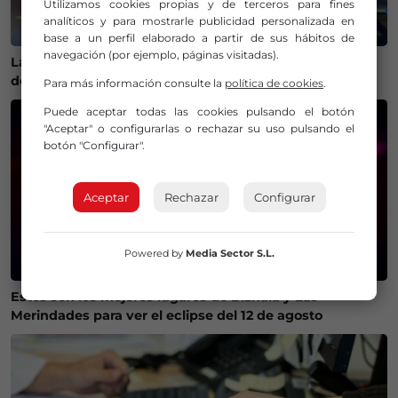
Utilizamos cookies propias y de terceros para fines
analíticos y para mostrarle publicidad personalizada en
base a un perfil elaborado a partir de sus hábitos de
navegación (por ejemplo, páginas visitadas).
La Policía Municipal de Bilbao intensifica los controles
de alcohol y drogas para evitar accidentes
Para más información consulte la
política de cookies
.
Puede aceptar todas las cookies pulsando el botón
"Aceptar" o configurarlas o rechazar su uso pulsando el
botón "Configurar".
Aceptar
Rechazar
Configurar
Powered by
Media Sector S.L.
Estos son los mejores lugares de Bizkaia y Las
Merindades para ver el eclipse del 12 de agosto