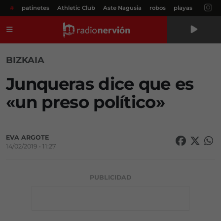
#
patinetes
Athletic Club
Aste Nagusia
robos
playas
Menú
BIZKAIA
Junqueras dice que es
«un preso político»
EVA ARGOTE
14/02/2019 • 11:27
PUBLICIDAD