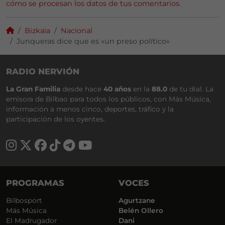
cómo se procesan los datos de tus comentarios.
Bizkaia
Nacional
Junqueras dice que es «un preso político»
RADIO NERVIÓN
La Gran Familia
desde hace
40 años
en la
88.0
de tu dial. La
emisora de Bilbao para todos los públicos, con Más Música,
información a menos cinco, deportes, tráfico y la
participación de los oyentes.
PROGRAMAS
VOCES
Bilbosport
Agurtzane
Más Música
Belén Ollero
El Madrugador
Dani