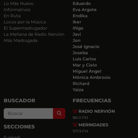
Lo Más Nuevo
Eduardo
Informativos
Eva Argote
En Ruta
Endika
Locos por la Música
Iker
El Supermadrugador
Iñigo
La Mañana de Radio Nervión
Javi
Más Madrugada
Jon
José Ignacio
Joseba
Luis Carlos
Mar y Cielo
Miguel Ángel
Mónica Ambrosio
Richard
Yaiza
BUSCADOR
FRECUENCIAS
RADIO NERVIÓN
Search
88.0 FM
MERINDADES
SECCIONES
107.9 FM
Euskadi