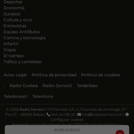
Deportes
Economía
Sucesos
Cultura y ocio
Entrevistas
Equipo AntiBulos
Ciencia y tecnología
Infantil
Viajes
El tiempo
Tráfico y carreteras
Aviso Legal
Política de privacidad
Política de cookies
•
Radio Gorbea
Radio Donosti
Telebilbao
Teledonosti
Televitoria
©
2026
Radio Nervión
| FM Nervión S.A. | C/ Hurtado de Amézaga, 27 -
Piso 17 - 48008 Bilbao |
944 44 08 05 |
info
radionervion.com |
Configurar cookies
Protegido con la tecnología de reCAPTCHA bajo los términos y
condiciones de Google, su
Política de privacidad
y
Términos de servicio
.
PUBLICIDAD