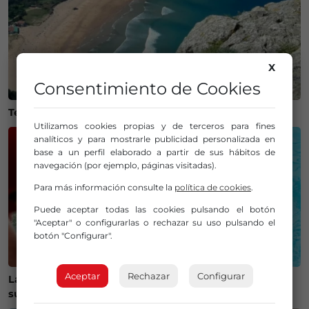
X
Consentimiento de Cookies
Temperaturas históricas del agua en el Mar Cantábrico
Utilizamos cookies propias y de terceros para fines
analíticos y para mostrarle publicidad personalizada en
base a un perfil elaborado a partir de sus hábitos de
navegación (por ejemplo, páginas visitadas).
Para más información consulte la
política de cookies
.
Puede aceptar todas las cookies pulsando el botón
"Aceptar" o configurarlas o rechazar su uso pulsando el
botón "Configurar".
Aceptar
Rechazar
Configurar
La jugadora del Leioa Waterpolo Izaro Mintegui,
subcampeona del mundo con España