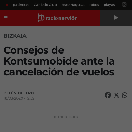
#
patinetes
Athletic Club
Aste Nagusia
robos
playas
Menú
BIZKAIA
Consejos de
Kontsumobide ante la
cancelación de vuelos
BELÉN OLLERO
18/03/2020 • 12:52
PUBLICIDAD