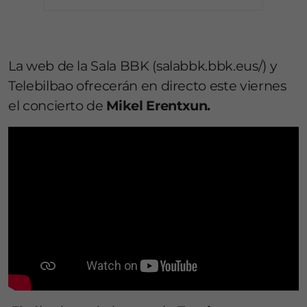
La web de la Sala BBK (salabbk.bbk.eus/) y
Telebilbao ofrecerán en directo este viernes
el concierto de
Mikel Erentxun.