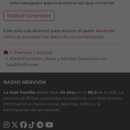
este navegador para la próxima vez que comente.
Este sitio usa Akismet para reducir el spam.
Aprende
cómo se procesan los datos de tus comentarios.
Eventos
Música
Mikel Erentxun, Zetak y Maribel Salas,éxito en
SalaBBKEtxean
RADIO NERVIÓN
La Gran Familia
desde hace
40 años
en la
88.0
de tu dial. La
emisora de Bilbao para todos los públicos, con Más Música,
información a menos cinco, deportes, tráfico y la
participación de los oyentes.