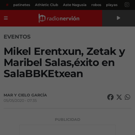
#
patinetes
Athletic Club
Aste Nagusia
robos
playas
Menú
EVENTOS
Mikel Erentxun, Zetak y
Maribel Salas,éxito en
SalaBBKEtxean
MAR Y CIELO GARCÍA
05/05/2020 • 07:35
PUBLICIDAD