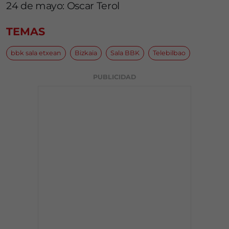
24 de mayo: Oscar Terol
TEMAS
bbk sala etxean
Bizkaia
Sala BBK
Telebilbao
PUBLICIDAD