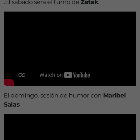
.El sábado será el turno de
Zetak
.
El domingo, sesión de humor con
Maribel
Salas
.