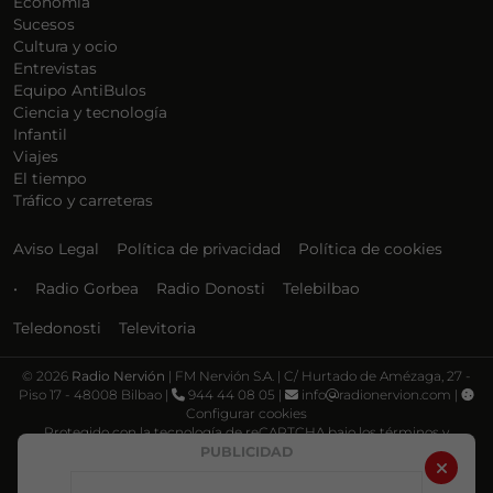
Economía
Sucesos
Cultura y ocio
Entrevistas
Equipo AntiBulos
Ciencia y tecnología
Infantil
Viajes
El tiempo
Tráfico y carreteras
Aviso Legal
Política de privacidad
Política de cookies
•
Radio Gorbea
Radio Donosti
Telebilbao
Teledonosti
Televitoria
©
2026
Radio Nervión
| FM Nervión S.A. | C/ Hurtado de Amézaga, 27 -
Piso 17 - 48008 Bilbao |
944 44 08 05 |
info
radionervion.com |
Configurar cookies
Protegido con la tecnología de reCAPTCHA bajo los términos y
condiciones de Google, su
Política de privacidad
y
Términos de servicio
.
PUBLICIDAD