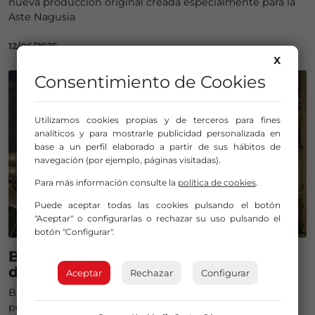
nueva producción original creada especialmente para la
Aste Nagusia
12/06/2025
X
Consentimiento de Cookies
Utilizamos cookies propias y de terceros para fines
analíticos y para mostrarle publicidad personalizada en
base a un perfil elaborado a partir de sus hábitos de
navegación (por ejemplo, páginas visitadas).
Para más información consulte la
política de cookies
.
Puede aceptar todas las cookies pulsando el botón
"Aceptar" o configurarlas o rechazar su uso pulsando el
botón "Configurar".
Bizkaia se expone al mundo a través
de la moda
Aceptar
Rechazar
Configurar
BBK y BIAAF conmemoran sus 10 años de colaboración
por el impulso de diseñadoras en el extranjero