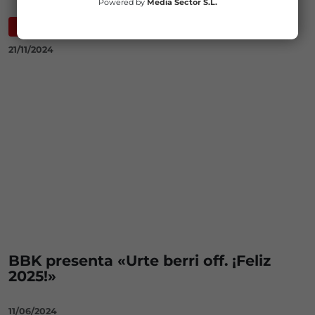
Powered by
Media Sector S.L.
ESCUCHAR
| 1:30
21/11/2024
BBK presenta «Urte berri off. ¡Feliz
2025!»
11/06/2024