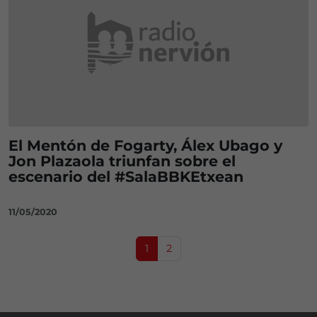
El Mentón de Fogarty, Álex Ubago y
Jon Plazaola triunfan sobre el
escenario del #SalaBBKEtxean
11/05/2020
Page navigation
Current Page
Page
1
2