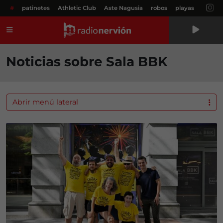
#
patinetes
Athletic Club
Aste Nagusia
robos
playas
Menú
Noticias sobre Sala BBK
Abrir menú lateral