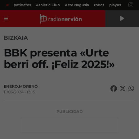
#
patinetes
Athletic Club
Aste Nagusia
robos
playas
Menú
BIZKAIA
BBK presenta «Urte
berri off. ¡Feliz 2025!»
ENEKO.MORENO
11/06/2024 • 13:15
PUBLICIDAD