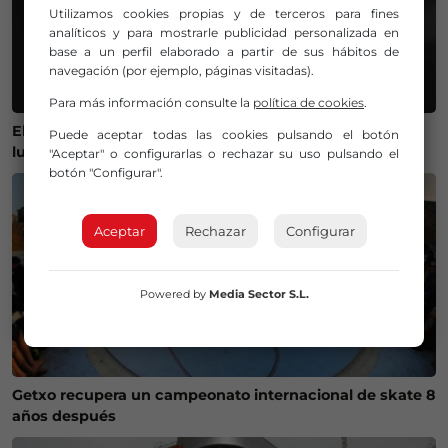
Utilizamos cookies propias y de terceros para fines
analíticos y para mostrarle publicidad personalizada en
base a un perfil elaborado a partir de sus hábitos de
navegación (por ejemplo, páginas visitadas).
Para más información consulte la
política de cookies
.
El Gobierno lanza un visor web para encontrar el mejor
Puede aceptar todas las cookies pulsando el botón
lugar donde ver el eclipse solar del 12 de agosto
"Aceptar" o configurarlas o rechazar su uso pulsando el
botón "Configurar".
Aceptar
Rechazar
Configurar
Powered by
Media Sector S.L.
Getxo recupera un campeonato internacional de skate 8
años después