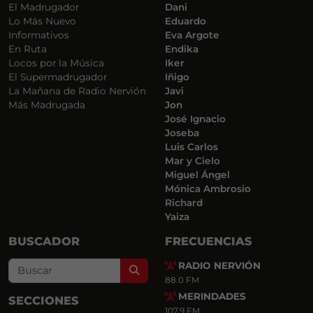
El Madrugador
Dani
Lo Más Nuevo
Eduardo
Informativos
Eva Argote
En Ruta
Endika
Locos por la Música
Iker
El Supermadrugador
Iñigo
La Mañana de Radio Nervión
Javi
Más Madrugada
Jon
José Ignacio
Joseba
Luis Carlos
Mar y Cielo
Miguel Ángel
Mónica Ambrosio
Richard
Yaiza
BUSCADOR
FRECUENCIAS
RADIO NERVIÓN
Search
88.0 FM
MERINDADES
SECCIONES
107.9 FM