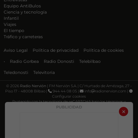
Equipo AntiBulos
Ciencia y tecnología
Infantil
Viajes
El tiempo
Tráfico y carreteras
Aviso Legal
Política de privacidad
Política de cookies
•
Radio Gorbea
Radio Donosti
Telebilbao
Teledonosti
Televitoria
©
2026
Radio Nervión
| FM Nervión S.A. | C/ Hurtado de Amézaga, 27 -
Piso 17 - 48008 Bilbao |
944 44 08 05 |
info
radionervion.com |
Configurar cookies
Protegido con la tecnología de reCAPTCHA bajo los términos y
condiciones de Google, su
Política de privacidad
y
Términos de servicio
.
PUBLICIDAD