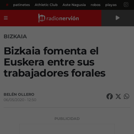
#
patinetes
Athletic Club
Aste Nagusia
robos
playas
Menú
BIZKAIA
Bizkaia fomenta el
Euskera entre sus
trabajadores forales
BELÉN OLLERO
06/05/2020 • 12:50
PUBLICIDAD